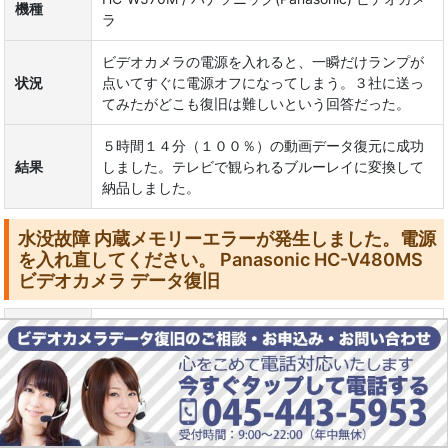
機種
ラ
ビデオカメラの電源を入れると、一瞬だけランプが
状況
点いてすぐに電源オフになってしまう。３社に送っ
てみたがどこも復旧は難しいという回答だった。
５時間１４分（１００％）の動画データ復元に成功
結果
しました。テレビで観られるブルーレイに変換して
納品しました。
水没故障 内蔵メモリーエラーが発生しました。電源
を入れ直してください。 Panasonic HC-V480MS
ビデオカメラ データ復旧
HC-V480MS / パナソニック(Panasonic) ビデオカメ
機種
ラ
ビデオカメラを水没させ故障した。「内蔵メモリー
エラーが発生しました。電源を入れ直してくださ
状況
い。」とエラーメッセージが表示され、全てのデー