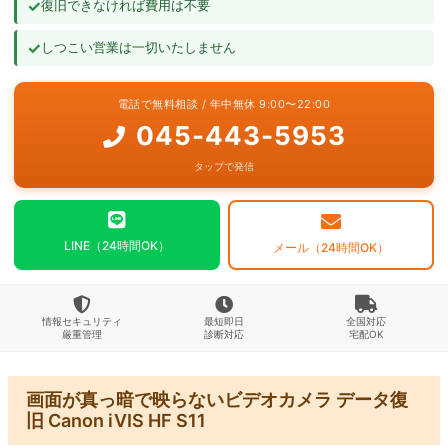
✓
復旧できなければ費用は不要
よくあるご質問
✓
しつこい営業は一切いたしません
お問い合わせ
電話で無料相談 / 年中無休 9:00〜22:00
045-443-5953
タップで発信
LINE（24時間OK）
メール（24時間OK）
情報セキュリティ
最短即日
全国対応
厳重管理
診断対応
宅配OK
画面が真っ暗で映らないビデオカメラ データ復
旧 Canon iVIS HF S11