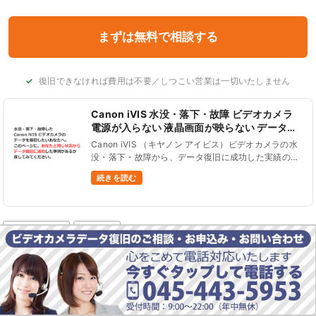
復旧できなければ費用は不要／しつこい営業は一切いたしません
Canon iVIS 水没・落下・故障 ビデオカメラ
電源が入らない 液晶画面が映らない データ復
旧 実績を紹介！
Canon iVIS （キヤノン アイビス）ビデオカメラの水
没・落下・故障から、データ復旧に成功した実績の一
部をご紹介します。 プールに落としてしまった、海水
続きを読む
に浸かってしまった、カバンの中でお茶がこぼれた、
高所から落下さ......
Canon iVIS
京都府
関連する記事