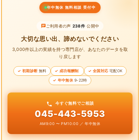
年中無休 無料相談 受付中
ご利用者の声
238件
公開中
大切な思い出、諦めないでください
3,000件以上の実績を持つ専門店が、
あなたのデータを取
り戻します
初期診断
無料
成功報酬制
全国対応
宅配OK
年中無休
9-22時
今すぐ無料でご相談
045-443-5953
AM9:00 〜 PM10:00 ／ 年中無休