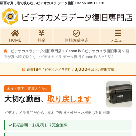
画面が真っ暗で映らないビデオカメラ データ復旧 Canon iVIS HF S11
HOME
料金
無料診断申込
メニュー
ビデオカメラデータ復旧専門店
>
Canon iVISビデオカメラ復旧事例
>
画
無料初期診断お申込み
面が真っ暗で映らないビデオカメラ データ復旧 Canon iVIS HF S11
ビデオカメラ データ復旧HOME
18
3,000
創業
年 / ビデオカメラ専門 /
件以上の復旧実績
料金・メニュー
水没・落下・電源入らない
大切な動画、
取り戻します
サービスの流れ
ビデオカメラ専門だから、他社で復旧不可だった機器も対応可能
お客様の声
✓
初期診断・お見積もり完全無料
ビデオカメラ復旧成功事例