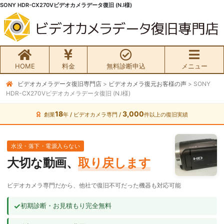
SONY HDR-CX270Vビデオカメラデータ復旧 (N.I様)
HOME
料金
無料診断申込
メニュー
ビデオカメラデータ復旧専門店
>
ビデオカメラ復元お客様の声
>
SONY
無料初期診断お申込み
HDR-CX270Vビデオカメラデータ復旧 (N.I様)
ビデオカメラ データ復旧HOME
18
3,000
創業
年 / ビデオカメラ専門 /
件以上の復旧実績
料金・メニュー
水没・落下・電源入らない
大切な動画、
取り戻します
サービスの流れ
ビデオカメラ専門だから、他社で復旧不可だった機器も対応可能
お客様の声
✓
初期診断・お見積もり完全無料
ビデオカメラ復旧成功事例