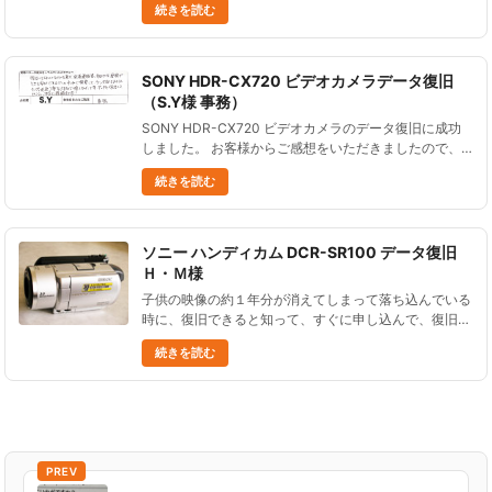
続きを読む
GZ-HD300 データ復旧 山口大地様...
SONY HDR-CX720 ビデオカメラデータ復旧
（S.Y様 事務）
SONY HDR-CX720 ビデオカメラのデータ復旧に成功
しました。 お客様からご感想をいただきましたので、
ご紹介します。 復旧してほしいカメラを送り、到着連
続きを読む
絡等、細やかな連絡がとても安心できました。 ネット
で検索して......
ソニー ハンディカム DCR-SR100 データ復旧
Ｈ・Ｍ様
子供の映像の約１年分が消えてしまって落ち込んでいる
時に、復旧できると知って、すぐに申し込んで、復旧し
ていただいて、ありがとうございました。 ソニー ハン
続きを読む
ディカム DCR-SR100 データ復旧 Ｈ・Ｍ様...
PREV