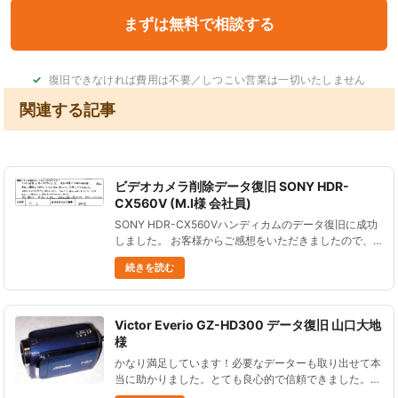
復旧できなければ費用は不要／しつこい営業は一切いたしません
関連する記事
ビデオカメラ削除データ復旧 SONY HDR-
CX560V (M.I様 会社員)
SONY HDR-CX560Vハンディカムのデータ復旧に成功
しました。 お客様からご感想をいただきましたので、
ご紹介します。 とても誠実で早い対応でした。 商品の
続きを読む
到着や初期診断結果、商品の発送の連絡を細かくメール
を頂き安......
Victor Everio GZ-HD300 データ復旧 山口大地
様
かなり満足しています！必要なデーターも取り出せて本
当に助かりました。とても良心的で信頼できました。ま
たなにかあったらよろしくお願いします。 Victor Everio