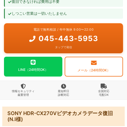
✓
復旧できなければ費用は不要
よくあるご質問
✓
しつこい営業は一切いたしません
お問い合わせ
電話で無料相談 / 年中無休 9:00〜22:00
045-443-5953
タップで発信
LINE（24時間OK）
メール（24時間OK）
情報セキュリティ
最短即日
全国対応
厳重管理
診断対応
宅配OK
SONY HDR-CX270Vビデオカメラデータ復旧
(N.I様)