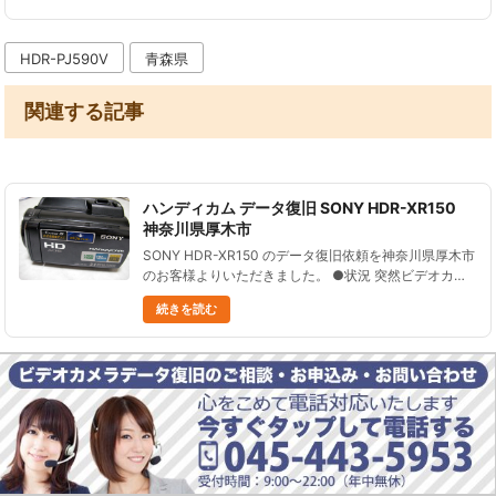
ードが点滅等、S......
HDR-PJ590V
青森県
関連する記事
ハンディカム データ復旧 SONY HDR-XR150
神奈川県厚木市
SONY HDR-XR150 のデータ復旧依頼を神奈川県厚木市
のお客様よりいただきました。 ●状況 突然ビデオカメ
ラの画面上にフォーマットエラーと表示されるようにな
続きを読む
った。 保存してあったデータにアクセスできずに困っ
ている......
HDR-XR350V SONY ビデオカメラのデータ復
元 神奈川県横浜市
HDR-XR350V SONY ビデオカメラのデータ復元依頼を
神奈川県横浜市のお客様からいただきました。 HDR-
XR350V SONY ビデオカメラの操作中に、誤って全デ
続きを読む
ータを消してしまった。 その後は撮影せずにいる、......