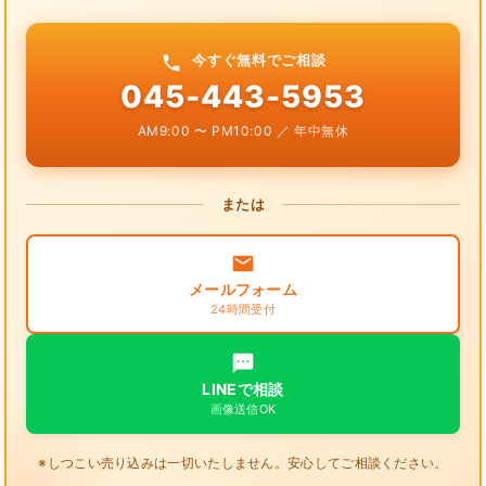
今すぐ無料でご相談
045-443-5953
AM9:00 〜 PM10:00 ／ 年中無休
または
メールフォーム
24時間受付
LINEで相談
画像送信OK
※しつこい売り込みは一切いたしません。安心してご相談ください。