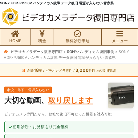
SONY HDR-PJ590V ハンディカム故障 データ復旧 電源が入らない 青森県
HOME
料金
無料診断申込
メニュー
ビデオカメラデータ復旧専門店
>
SONYハンディカム復旧事例
>
SONY
無料初期診断お申込み
HDR-PJ590V ハンディカム故障 データ復旧 電源が入らない 青森県
ビデオカメラ データ復旧HOME
18
3,000
創業
年 / ビデオカメラ専門 /
件以上の復旧実績
料金・メニュー
水没・落下・電源入らない
大切な動画、
取り戻します
サービスの流れ
ビデオカメラ専門だから、他社で復旧不可だった機器も対応可能
お客様の声
✓
初期診断・お見積もり完全無料
ビデオカメラ復旧成功事例