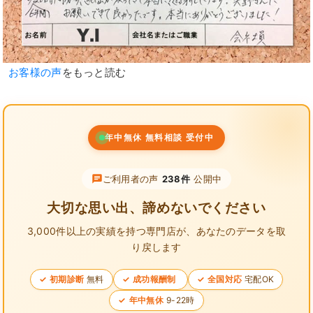
お客様の声
をもっと読む
年中無休 無料相談 受付中
ご利用者の声
238件
公開中
大切な思い出、諦めないでください
3,000件以上の実績を持つ専門店が、
あなたのデータを取
り戻します
初期診断
無料
成功報酬制
全国対応
宅配OK
年中無休
9-22時