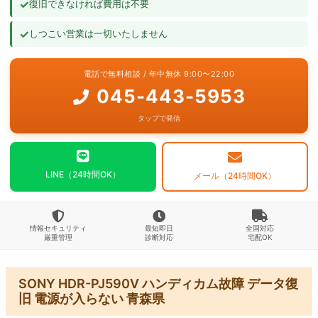
✓
復旧できなければ費用は不要
よくあるご質問
✓
しつこい営業は一切いたしません
お問い合わせ
電話で無料相談 / 年中無休 9:00〜22:00
045-443-5953
タップで発信
LINE（24時間OK）
メール（24時間OK）
情報セキュリティ
最短即日
全国対応
厳重管理
診断対応
宅配OK
SONY HDR-PJ590V ハンディカム故障 データ復
旧 電源が入らない 青森県