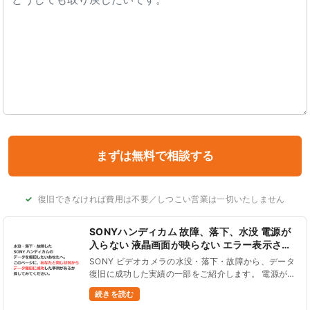
復旧できなければ費用は不要／しつこい営業は一切いたしません
SONYハンディカム 故障、落下、水没 電源が
入らない 液晶画面が映らない エラー表示され
る データ復旧
SONY ビデオカメラの水没・落下・故障から、データ
復旧に成功した実績の一部をご紹介します。 電源が入
らない、液晶画面が真っ暗、液晶パネルがタッチ操作
続きを読む
できない、画面が緑色の砂嵐表示、C:13:01エラーコ