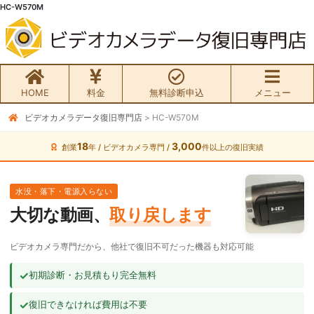
HC-W570M
HOME
料金
無料診断申込
メニュー
ビデオカメラデータ復旧専門店
>
HC-W570M
無料初期診断お申込み
18
3,000
創業
年 / ビデオカメラ専門 /
件以上の復旧実績
ビデオカメラ データ復旧HOME
水没・落下・電源入らない
料金・メニュー
大切な動画、
取り戻します
サービスの流れ
ビデオカメラ専門だから、他社で復旧不可だった機器も対応可能
お客様の声
✓
初期診断・お見積もり完全無料
✓
復旧できなければ費用は不要
ビデオカメラ復旧成功事例