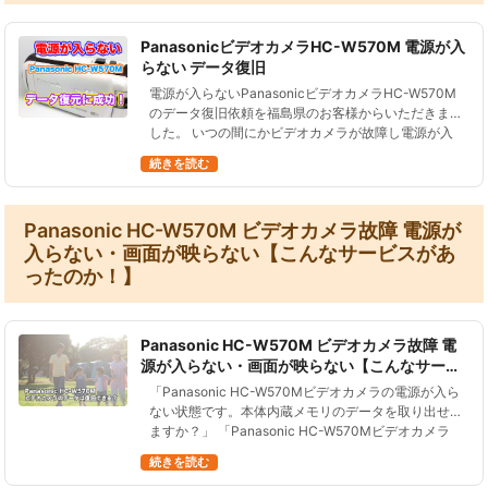
PanasonicビデオカメラHC-W570M 電源が入
らない データ復旧
電源が入らないPanasonicビデオカメラHC-W570M
のデータ復旧依頼を福島県のお客様からいただきま
した。 いつの間にかビデオカメラが故障し電源が入
らなくなっていた状況です。 故障して起動しないビ
続きを読む
デオカメラPana…
Panasonic HC-W570M ビデオカメラ故障 電源が
入らない・画面が映らない【こんなサービスがあ
ったのか！】
Panasonic HC-W570M ビデオカメラ故障 電
源が入らない・画面が映らない【こんなサービ
スがあったのか！】
「Panasonic HC-W570Mビデオカメラの電源が入ら
ない状態です。本体内蔵メモリのデータを取り出せ
ますか？」 「Panasonic HC-W570Mビデオカメラ
の電源がすぐ切れて起動しません。データを取り出
続きを読む
した…