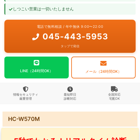
✓
しつこい営業は一切いたしません
よくあるご質問
電話で無料相談 / 年中無休 9:00〜22:00
お問い合わせ
045-443-5953
タップで発信
LINE（24時間OK）
メール（24時間OK）
情報セキュリティ
最短即日
全国対応
厳重管理
診断対応
宅配OK
HC-W570M