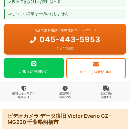
✓
復旧できなければ費用は不要
よくあるご質問
✓
しつこい営業は一切いたしません
お問い合わせ
電話で無料相談 / 年中無休 9:00〜22:00
045-443-5953
タップで発信
LINE（24時間OK）
メール（24時間OK）
情報セキュリティ
最短即日
全国対応
厳重管理
診断対応
宅配OK
ビデオカメラ データ復旧 Victor Everio GZ-
MG220 千葉県船橋市