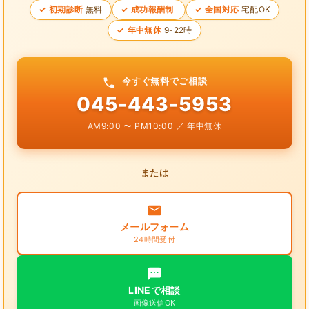
初期診断
無料
成功報酬制
全国対応
宅配OK
年中無休
9-22時
今すぐ無料でご相談
045-443-5953
AM9:00 〜 PM10:00 ／ 年中無休
または
メールフォーム
24時間受付
LINEで相談
画像送信OK