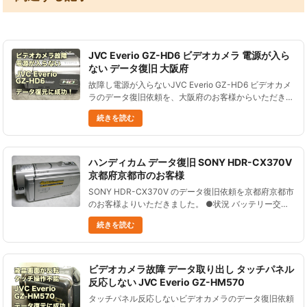
JVC Everio GZ-HD6 ビデオカメラ 電源が入ら
ない データ復旧 大阪府
故障し電源が入らないJVC Everio GZ-HD6 ビデオカメ
ラのデータ復旧依頼を、大阪府のお客様からいただきま
した。 JVC Everio GZ-HD6ビデオカメラは2008年2月
続きを読む
発売、120GBの内蔵ハードディス......
ハンディカム データ復旧 SONY HDR-CX370V
京都府京都市のお客様
SONY HDR-CX370V のデータ復旧依頼を京都府京都市
のお客様よりいただきました。 ●状況 バッテリー交換
したら 「ハードディスクの不具合が生じました。修正
続きを読む
しますか？」という メッセージが出たので 「ＯＫ」を
押し......
ビデオカメラ故障 データ取り出し タッチパネル
反応しない JVC Everio GZ-HM570
タッチパネル反応しないビデオカメラのデータ復旧依頼