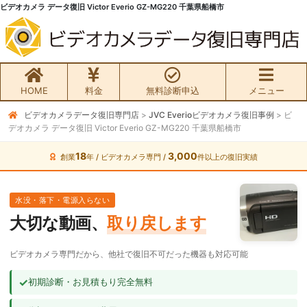
ビデオカメラ データ復旧 Victor Everio GZ-MG220 千葉県船橋市
HOME
料金
無料診断申込
メニュー
ビデオカメラデータ復旧専門店
>
JVC Everioビデオカメラ復旧事例
>
ビ
無料初期診断お申込み
デオカメラ データ復旧 Victor Everio GZ-MG220 千葉県船橋市
ビデオカメラ データ復旧HOME
18
3,000
創業
年 / ビデオカメラ専門 /
件以上の復旧実績
料金・メニュー
水没・落下・電源入らない
大切な動画、
取り戻します
サービスの流れ
ビデオカメラ専門だから、他社で復旧不可だった機器も対応可能
お客様の声
✓
初期診断・お見積もり完全無料
ビデオカメラ復旧成功事例