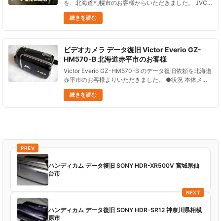
を、北海道札幌市のお客様からいただきました。 JVC
Everio GZ-HM570は、2010年2月に発売されたビデオ
続きを読む
カメラです。 64GBの内蔵メモリに記録するモデル......
ビデオカメラ データ復旧 Victor Everio GZ-
HM570-B 北海道赤平市のお客様
Victor Everio GZ-HM570-B のデータ復旧依頼を北海道
赤平市のお客様よりいただきました。 ●状況 本体メモ
リがいっぱいになったので、ＳＤカードに動画を撮影し
続きを読む
た。が、操作ミスで本体のデータをすべて削除し......
PREV
ハンディカム データ復旧 SONY HDR-XR500V 宮城県仙
台市
NEXT
ハンディカム データ復旧 SONY HDR-SR12 神奈川県相模
原市