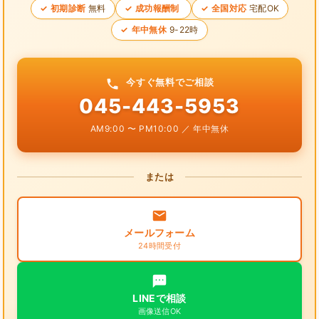
初期診断
無料
成功報酬制
全国対応
宅配OK
年中無休
9-22時
今すぐ無料でご相談
045-443-5953
AM9:00 〜 PM10:00 ／ 年中無休
または
メールフォーム
24時間受付
LINEで相談
画像送信OK