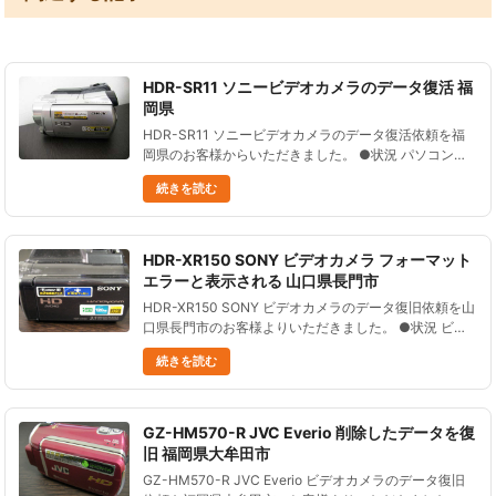
HDR-SR11 ソニービデオカメラのデータ復活 福
岡県
HDR-SR11 ソニービデオカメラのデータ復活依頼を福
岡県のお客様からいただきました。 ●状況 パソコンに
データを移動するときに、ビデオカメラのデータを誤っ
続きを読む
て消してしまった。 その後上書きは行っていない。 ビ
デオカメラ......
HDR-XR150 SONY ビデオカメラ フォーマット
エラーと表示される 山口県長門市
HDR-XR150 SONY ビデオカメラのデータ復旧依頼を山
口県長門市のお客様よりいただきました。 ●状況 ビデ
オカメラの電源を入れると、フォーマットエラーと表示
続きを読む
され、操作できない。 ●データ復元処理の結果 総再生
時間......
GZ-HM570-R JVC Everio 削除したデータを復
旧 福岡県大牟田市
GZ-HM570-R JVC Everio ビデオカメラのデータ復旧