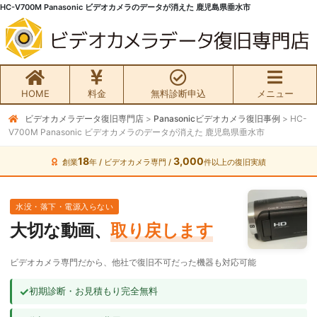
HC-V700M Panasonic ビデオカメラのデータが消えた 鹿児島県垂水市
HOME
料金
無料診断申込
メニュー
ビデオカメラデータ復旧専門店
>
Panasonicビデオカメラ復旧事例
>
HC-
無料初期診断お申込み
V700M Panasonic ビデオカメラのデータが消えた 鹿児島県垂水市
ビデオカメラ データ復旧HOME
18
3,000
創業
年 / ビデオカメラ専門 /
件以上の復旧実績
料金・メニュー
水没・落下・電源入らない
大切な動画、
取り戻します
サービスの流れ
ビデオカメラ専門だから、他社で復旧不可だった機器も対応可能
お客様の声
✓
初期診断・お見積もり完全無料
ビデオカメラ復旧成功事例