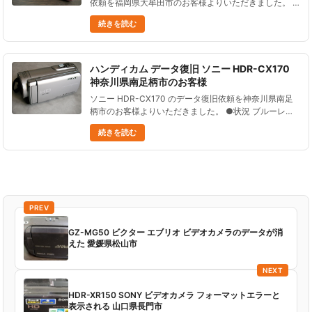
依頼を福岡県大牟田市のお客様よりいただきました。 ●
状況撮影中に内蔵メモリーがいっぱいになり、撮影中止
続きを読む
した。その時に、管理ファイルが一度更新された。そ
の......
ハンディカム データ復旧 ソニー HDR-CX170
神奈川県南足柄市のお客様
ソニー HDR-CX170 のデータ復旧依頼を神奈川県南足
柄市のお客様よりいただきました。 ●状況 ブルーレイ
ディスクに焼こうとしたら、フリーズした。 しかたが
続きを読む
ないので電源を落とし、 再度電源を入れたら「管理フ
ァイルが壊......
PREV
GZ-MG50 ビクター エブリオ ビデオカメラのデータが消
えた 愛媛県松山市
NEXT
HDR-XR150 SONY ビデオカメラ フォーマットエラーと
表示される 山口県長門市