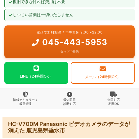
✓
復旧できなければ費用は不要
よくあるご質問
✓
しつこい営業は一切いたしません
お問い合わせ
電話で無料相談 / 年中無休 9:00〜22:00
045-443-5953
タップで発信
LINE（24時間OK）
メール（24時間OK）
情報セキュリティ
最短即日
全国対応
厳重管理
診断対応
宅配OK
HC-V700M Panasonic ビデオカメラのデータが
消えた 鹿児島県垂水市