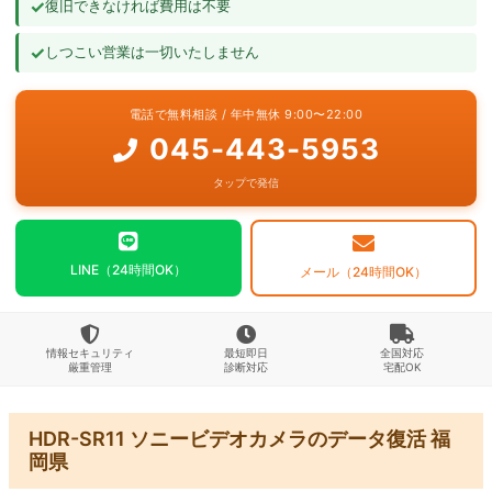
✓
復旧できなければ費用は不要
よくあるご質問
✓
しつこい営業は一切いたしません
お問い合わせ
電話で無料相談 / 年中無休 9:00〜22:00
045-443-5953
タップで発信
LINE（24時間OK）
メール（24時間OK）
情報セキュリティ
最短即日
全国対応
厳重管理
診断対応
宅配OK
HDR-SR11 ソニービデオカメラのデータ復活 福
岡県