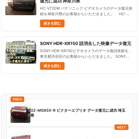
復元に成功 神奈川県
HC-V720M パナソニック ビデオカメラのデータ復元依
頼を神奈川県のお客様からいただきました。 HC-
V720M パナソニック ビデオカメラは、２０１３年に発
続きを読む
売されました。 内蔵メモリのサ......
SONY HDR-XR150 誤消去した映像データ復元
SONY HDR-XR150ビデオカメラのデータ復旧依頼を、
東京都渋谷区のお客様からいただきました。 SONY
HDR-XR150は、2010年1月に発売されたビデオカメラ
続きを読む
です。 120GBの内蔵HDDに記録するモデルで......
PREV
GZ-MG650-R ビクターエブリオ データ復元に成功 埼玉
県
NEXT