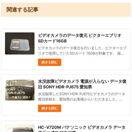
関連する記事
ビデオカメラのデータ復元 ビクターエブリオ
SDカード16GB
ビデオカメラのデータ復元を行いました。ビクターエブ
リオで使用していたSDカード 16GBが対象です。 操作
を誤って、大切なデータを削除してしまった。 バック
続きを読む
アップをしていなかったので、なんとかデータを復元し
てもらえるだろ......
水没故障ビデオカメラ 電源が入らない データ復
旧 SONY HDR-PJ675 愛知県
水没故障したSONY HDR-PJ675ビデオカメラのデータ
復旧依頼を、愛知県のお客様からいただきました。
SONY HDR-PJ675は、32GBの内蔵メモリに記録する
続きを読む
ビデオカメラです。 プロジェクターが内蔵されてい
て......
HC-V720M パナソニック ビデオカメラ データ