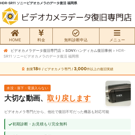
HDR-SR11 ソニービデオカメラのデータ復活 福岡県
HOME
料金
無料診断申込
メニュー
ビデオカメラデータ復旧専門店
>
SONYハンディカム復旧事例
>
HDR-
無料初期診断お申込み
SR11 ソニービデオカメラのデータ復活 福岡県
ビデオカメラ データ復旧HOME
18
3,000
創業
年 / ビデオカメラ専門 /
件以上の復旧実績
料金・メニュー
水没・落下・電源入らない
大切な動画、
取り戻します
サービスの流れ
ビデオカメラ専門だから、他社で復旧不可だった機器も対応可能
お客様の声
✓
初期診断・お見積もり完全無料
ビデオカメラ復旧成功事例