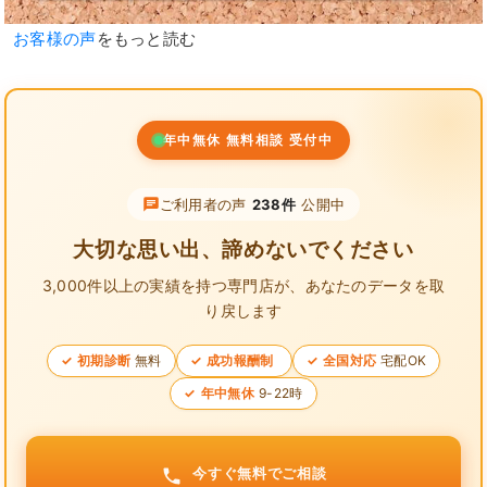
お客様の声
をもっと読む
年中無休 無料相談 受付中
ご利用者の声
238件
公開中
大切な思い出、諦めないでください
3,000件以上の実績を持つ専門店が、
あなたのデータを取
り戻します
初期診断
無料
成功報酬制
全国対応
宅配OK
年中無休
9-22時
今すぐ無料でご相談