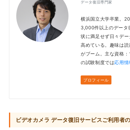
データ復旧専門家
横浜国立大学卒業。2
3,000件以上のデー
状に満足せず日々デー
高めている。趣味は読
がブーム。主な資格：
の試験制度では
応用情
プロフィール
ビデオカメラ データ復旧サービスご利用者