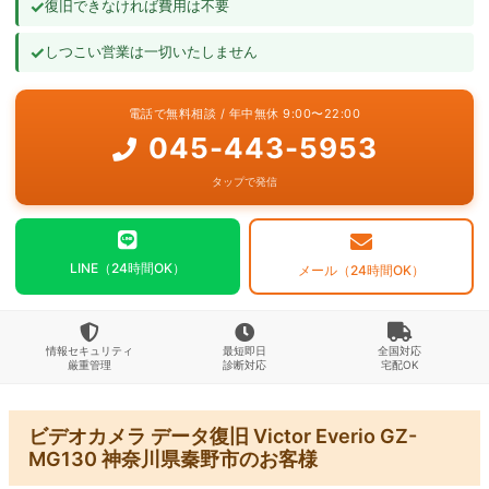
✓
復旧できなければ費用は不要
よくあるご質問
✓
しつこい営業は一切いたしません
お問い合わせ
電話で無料相談 / 年中無休 9:00〜22:00
045-443-5953
タップで発信
LINE（24時間OK）
メール（24時間OK）
情報セキュリティ
最短即日
全国対応
厳重管理
診断対応
宅配OK
ビデオカメラ データ復旧 Victor Everio GZ-
MG130 神奈川県秦野市のお客様