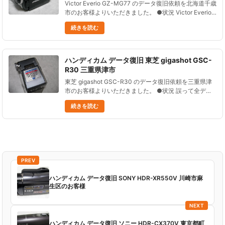
Victor Everio GZ-MG77 のデータ復旧依頼を北海道千歳
市のお客様よりいただきました。 ●状況 Victor Everio
GZ-MG77 を使って静止画と動画を撮影。その撮影デー
続きを読む
タをＰＣへデータ送信中に......
ハンディカム データ復旧 東芝 gigashot GSC-
R30 三重県津市
東芝 gigashot GSC-R30 のデータ復旧依頼を三重県津
市のお客様よりいただきました。 ●状況 誤って全デー
タを削除してしまった。 削除後、撮影はしていない。
続きを読む
大切なデータなので、どうにかしてデータを復元した
い......
PREV
ハンディカム データ復旧 SONY HDR-XR550V 川崎市麻
生区のお客様
NEXT
ハンディカム データ復旧 ソニー HDR-CX370V 東京都町