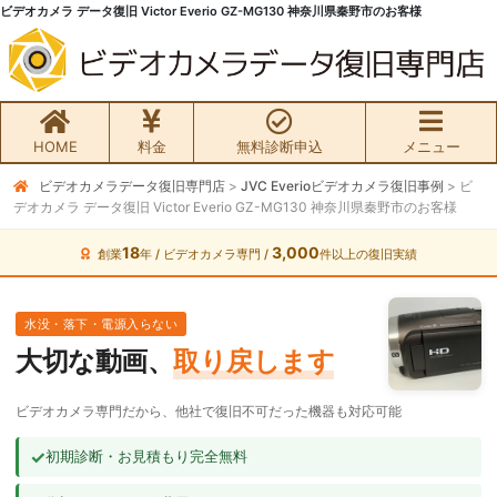
ビデオカメラ データ復旧 Victor Everio GZ-MG130 神奈川県秦野市のお客様
HOME
料金
無料診断申込
メニュー
ビデオカメラデータ復旧専門店
>
JVC Everioビデオカメラ復旧事例
>
ビ
無料初期診断お申込み
デオカメラ データ復旧 Victor Everio GZ-MG130 神奈川県秦野市のお客様
ビデオカメラ データ復旧HOME
18
3,000
創業
年 / ビデオカメラ専門 /
件以上の復旧実績
料金・メニュー
水没・落下・電源入らない
大切な動画、
取り戻します
サービスの流れ
ビデオカメラ専門だから、他社で復旧不可だった機器も対応可能
お客様の声
✓
初期診断・お見積もり完全無料
ビデオカメラ復旧成功事例