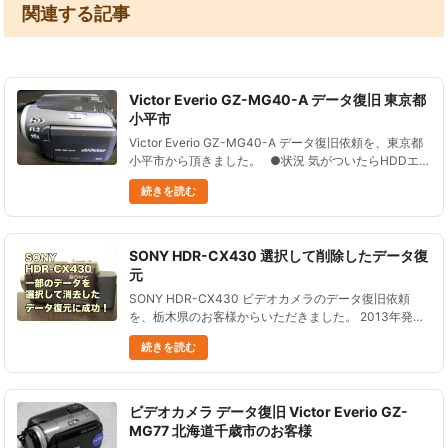
関連する記事
Victor Everio GZ-MG40-A データ復旧 東京都
小平市
Victor Everio GZ-MG40-A データ復旧依頼を、東京都
小平市から頂きました。 ●状況 気がついたらHDDエラ
ーと表示されるようになっており、 データが見られな
続きを読む
くなった。 ●データ復元処理の......
SONY HDR-CX430 選択して削除したデータ復
元
SONY HDR-CX430 ビデオカメラのデータ復旧依頼
を、栃木県のお客様からいただきました。 2013年発売
の、内蔵メモリー（32GB）に記録するタイプのビデオ
続きを読む
カメラです。 ズーム性能も良く、口コミでの評価もか
なり高......
ビデオカメラ データ復旧 Victor Everio GZ-
MG77 北海道千歳市のお客様