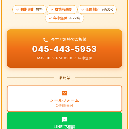
初期診断
無料
成功報酬制
全国対応
宅配OK
年中無休
9-22時
今すぐ無料でご相談
045-443-5953
AM9:00 〜 PM10:00 ／ 年中無休
または
メールフォーム
24時間受付
LINEで相談