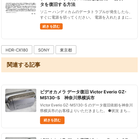
タを復旧する方法
ソニー ハンディカムのデータトラブルが発生したら、
すぐに電源を切ってください。 電源を入れたままにし
ていると、内蔵データが上書きされてしまってデータ
続きを読む
の復旧率が低下する可能性があります。 電源を切って
いれば、状況が悪化する......
HDR-CX180
SONY
東京都
関連する記事
ビデオカメラ データ復旧 Victor Everio GZ-
MS130-S 神奈川県横浜市
Victor Everio GZ-MS130-S のデータ復旧依頼を神奈川
県横浜市のお客様よりいただきました。 ●状況 まちが
えてフォーマットをしてしまい、 データ消失してしま
続きを読む
った！ ●データ復元処理の結果 必要なデータ......