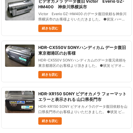
ビデオカメラ データ復旧 Victor Everio GZ-
HM400 神奈川県横浜市
Victor Everio GZ-HM400 のデータ復旧依頼を神奈川
県横浜市のお客様よりいただきました。 ●状況 ハード
ディスクを間違えてフォーマットしてしまった。 その
続きを読む
後は現状を維持するため使用していない。 必要な動......
HDR-CX550V SONYハンディカム データ復旧
東京都港区のお客様
HDR-CX550V SONYハンディカムのデータ復元依頼を
東京都港区のお客様より頂きました。 ●状況 ビデオカ
メラのデータをフォーマットした。その後撮影はしてい
続きを読む
ない。 ●データ復元処理の結果 必要なデータ総再生時
間およ......
HDR-XR150 SONY ビデオカメラ フォーマット
エラーと表示される 山口県長門市
HDR-XR150 SONY ビデオカメラのデータ復旧依頼を山
口県長門市のお客様よりいただきました。 ●状況 ビデ
オカメラの電源を入れると、フォーマットエラーと表示
続きを読む
され、操作できない。 ●データ復元処理の結果 総再生
時間......