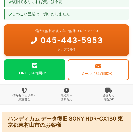
✓
復旧できなければ費用は不要
よくあるご質問
✓
しつこい営業は一切いたしません
お問い合わせ
電話で無料相談 / 年中無休 9:00〜22:00
045-443-5953
タップで発信
LINE（24時間OK）
メール（24時間OK）
情報セキュリティ
最短即日
全国対応
厳重管理
診断対応
宅配OK
ハンディカム データ復旧 SONY HDR-CX180 東
京都東村山市のお客様