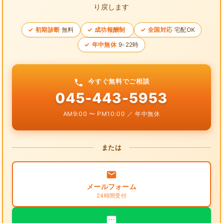
り戻します
初期診断
無料
成功報酬制
全国対応
宅配OK
年中無休
9-22時
今すぐ無料でご相談
045-443-5953
AM9:00 〜 PM10:00 ／ 年中無休
または
メールフォーム
24時間受付