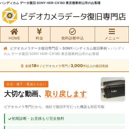
ハンディカム データ復旧 SONY HDR-CX180 東京都東村山市のお客様
HOME
料金
無料診断申込
メニュー
ビデオカメラデータ復旧専門店
>
SONYハンディカム復旧事例
>
ハンディ
無料初期診断お申込み
カム データ復旧 SONY HDR-CX180 東京都東村山市のお客様
ビデオカメラ データ復旧HOME
18
3,000
創業
年 / ビデオカメラ専門 /
件以上の復旧実績
料金・メニュー
水没・落下・電源入らない
大切な動画、
取り戻します
サービスの流れ
ビデオカメラ専門だから、他社で復旧不可だった機器も対応可能
お客様の声
✓
初期診断・お見積もり完全無料
ビデオカメラ復旧成功事例