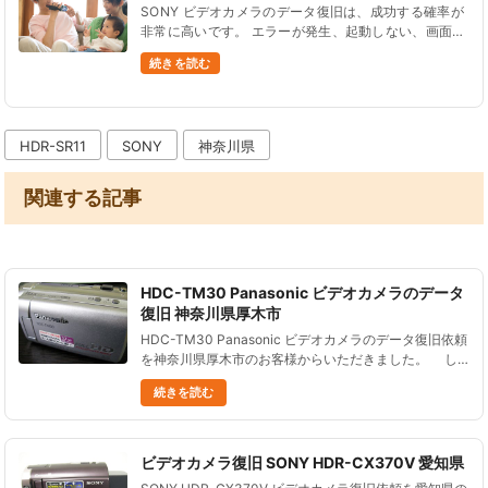
SONY ビデオカメラのデータ復旧は、成功する確率が
非常に高いです。 エラーが発生、起動しない、画面が
壊れた、データ削除したなど、ほとんどの状況からデ
続きを読む
ータを復旧できます。 データ復旧に対応している型
番をご紹......
HDR-SR11
SONY
神奈川県
関連する記事
HDC-TM30 Panasonic ビデオカメラのデータ
復旧 神奈川県厚木市
HDC-TM30 Panasonic ビデオカメラのデータ復旧依頼
を神奈川県厚木市のお客様からいただきました。 し
ばらくビデオカメラを使わないままにしていて、 久し
続きを読む
ぶりに電源を入れたところ、 ......
ビデオカメラ復旧 SONY HDR-CX370V 愛知県