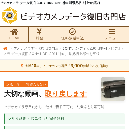
ビデオカメラ データ復旧 SONY HDR-SR11 神奈川県足柄上郡のお客様
HOME
料金
無料診断申込
メニュー
ビデオカメラデータ復旧専門店
>
SONYハンディカム復旧事例
>
ビデオカ
無料初期診断お申込み
メラ データ復旧 SONY HDR-SR11 神奈川県足柄上郡のお客様
ビデオカメラ データ復旧HOME
18
3,000
創業
年 / ビデオカメラ専門 /
件以上の復旧実績
料金・メニュー
水没・落下・電源入らない
大切な動画、
取り戻します
サービスの流れ
ビデオカメラ専門だから、他社で復旧不可だった機器も対応可能
お客様の声
✓
初期診断・お見積もり完全無料
ビデオカメラ復旧成功事例