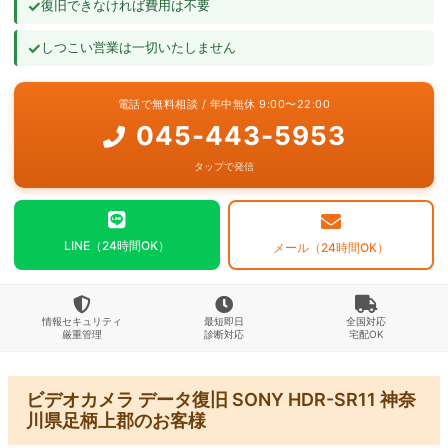
✓
復旧できなければ費用は不要
よくあるご質問
✓
しつこい営業は一切いたしません
お問い合わせ
電話で無料相談 / 年中無休 9:00〜22:00
045-443-5953
タップで発信
LINE（24時間OK）
メール（24時間OK）
情報セキュリティ
最短即日
全国対応
厳重管理
診断対応
宅配OK
ビデオカメラ データ復旧 SONY HDR-SR11 神奈
川県足柄上郡のお客様