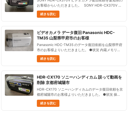
SONY HDR-CX370V ビデオカメラ復旧依頼を愛知県の
お客様からいただきました。 SONY HDR-CX370V ビ
デオカメラの操作中、誤って全てのデータを消してしま
続きを読む
った。 その後は撮影していない、......
ビデオカメラ データ復旧 Panasonic HDC-
TM35 山梨県甲府市のお客様
Panasonic HDC-TM35 のデータ復旧依頼を山梨県甲府
市のお客様よりいただきました。 ●状況 内蔵メモリー
を誤ってフォーマットした。その後、何回かビデオカメ
続きを読む
ラの電源を入れたが、内蔵メモリへの録画はしていな
い。......
HDR-CX170 ソニーハンディカム 誤って動画を
削除 京都府城陽市
HDR-CX170 ソニーハンディカムのデータ復旧依頼を京
都府城陽市のお客様よりいただきました。 ●状況 操作
を誤り、全データ削除した。 その後撮影はしていな
続きを読む
い。 ●データ復元処理の結果 およそ４時間４４分の動
画を復旧す......