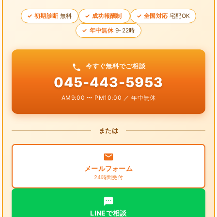
初期診断
無料
成功報酬制
全国対応
宅配OK
年中無休
9-22時
今すぐ無料でご相談
045-443-5953
AM9:00 〜 PM10:00 ／ 年中無休
または
メールフォーム
24時間受付
LINEで相談