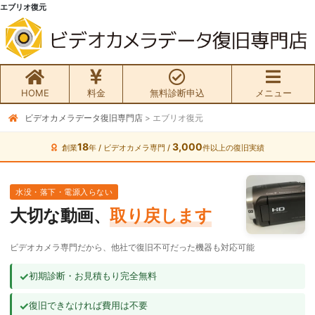
エブリオ復元
HOME
料金
無料診断申込
メニュー
ビデオカメラデータ復旧専門店
>
エブリオ復元
無料初期診断お申込み
18
3,000
創業
年 / ビデオカメラ専門 /
件以上の復旧実績
ビデオカメラ データ復旧HOME
水没・落下・電源入らない
料金・メニュー
大切な動画、
取り戻します
サービスの流れ
ビデオカメラ専門だから、他社で復旧不可だった機器も対応可能
お客様の声
✓
初期診断・お見積もり完全無料
✓
復旧できなければ費用は不要
ビデオカメラ復旧成功事例