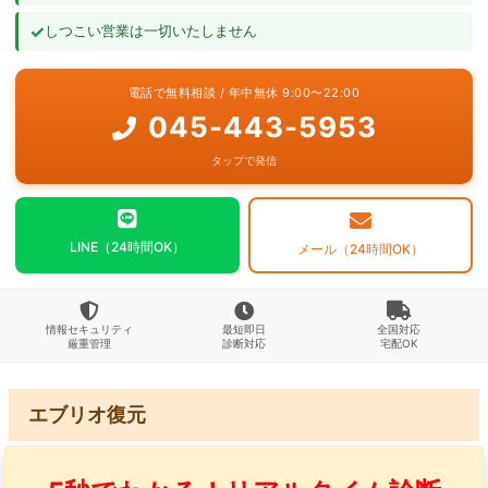
✓
しつこい営業は一切いたしません
よくあるご質問
電話で無料相談 / 年中無休 9:00〜22:00
お問い合わせ
045-443-5953
タップで発信
LINE（24時間OK）
メール（24時間OK）
情報セキュリティ
最短即日
全国対応
厳重管理
診断対応
宅配OK
エブリオ復元