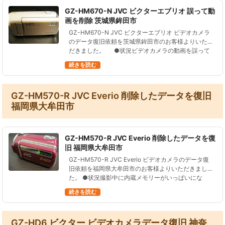
GZ-HM670-N JVC ビクターエブリオ 誤って動
画を削除 茨城県鉾田市
GZ-HM670-N JVC ビクターエブリオ ビデオカメラ
のデータ復旧依頼を茨城県鉾田市のお客様よりいた
だきました。 ●状況ビデオカメラの動画を誤って
消去した。近所のカメラ屋さんに持っていったが復
続きを読む
元…
GZ-HM570-R JVC Everio 削除したデータを復旧
福岡県大牟田市
GZ-HM570-R JVC Everio 削除したデータを復
旧 福岡県大牟田市
GZ-HM570-R JVC Everio ビデオカメラのデータ復
旧依頼を福岡県大牟田市のお客様よりいただきまし
た。 ●状況撮影中に内蔵メモリーがいっぱいにな
り、撮影中止した。その時に、管理ファイルが一度
続きを読む
更新された。その…
GZ-HD6 ビクター ビデオカメラデータ復旧 神奈