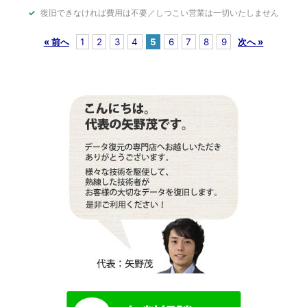
復旧できなければ費用は不要／しつこい営業は一切いたしません
« 前へ
1
2
3
4
5
6
7
8
9
次へ »