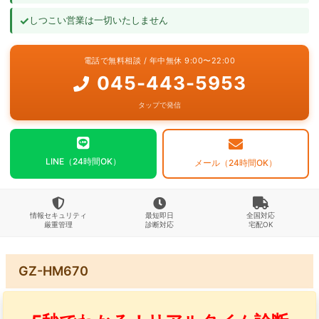
✓
しつこい営業は一切いたしません
よくあるご質問
電話で無料相談 / 年中無休 9:00〜22:00
お問い合わせ
045-443-5953
タップで発信
LINE（24時間OK）
メール（24時間OK）
情報セキュリティ
最短即日
全国対応
厳重管理
診断対応
宅配OK
GZ-HM670