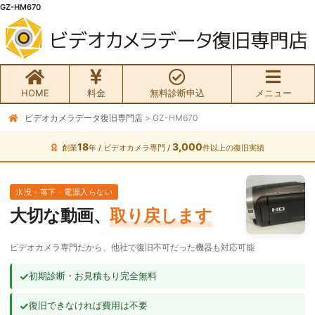
GZ-HM670
HOME
料金
無料診断申込
メニュー
ビデオカメラデータ復旧専門店
>
GZ-HM670
無料初期診断お申込み
18
3,000
創業
年 / ビデオカメラ専門 /
件以上の復旧実績
ビデオカメラ データ復旧HOME
水没・落下・電源入らない
料金・メニュー
大切な動画、
取り戻します
サービスの流れ
ビデオカメラ専門だから、他社で復旧不可だった機器も対応可能
お客様の声
✓
初期診断・お見積もり完全無料
✓
復旧できなければ費用は不要
ビデオカメラ復旧成功事例