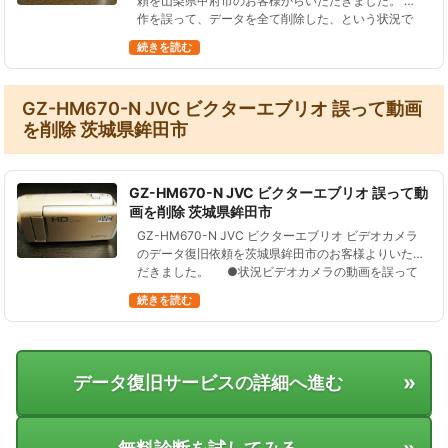
頼を山梨県甲府市のお客様からいただきました。 操
作を誤って、データを全て削除した、という状況で
す。 Everio GZ-HM670-N ビデオカメラをお預か
続きを読む
り…
GZ-HM670-N JVC ビクターエブリオ 誤って動画
を削除 茨城県鉾田市
GZ-HM670-N JVC ビクターエブリオ 誤って動
画を削除 茨城県鉾田市
GZ-HM670-N JVC ビクターエブリオ ビデオカメラ
のデータ復旧依頼を茨城県鉾田市のお客様よりいた
だきました。 ●状況ビデオカメラの動画を誤って
消去した。近所のカメラ屋さんに持っていったが復
続きを読む
元…
»
データ復旧サービスの詳細へ進む