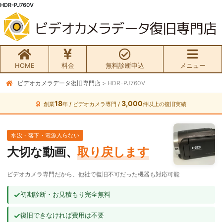
HDR-PJ760V
HOME
料金
無料診断申込
メニュー
ビデオカメラデータ復旧専門店
>
HDR-PJ760V
無料初期診断お申込み
18
3,000
創業
年 / ビデオカメラ専門 /
件以上の復旧実績
ビデオカメラ データ復旧HOME
水没・落下・電源入らない
料金・メニュー
大切な動画、
取り戻します
サービスの流れ
ビデオカメラ専門だから、他社で復旧不可だった機器も対応可能
お客様の声
✓
初期診断・お見積もり完全無料
✓
復旧できなければ費用は不要
ビデオカメラ復旧成功事例