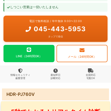
✓
しつこい営業は一切いたしません
よくあるご質問
電話で無料相談 / 年中無休 9:00〜22:00
お問い合わせ
045-443-5953
タップで発信
LINE（24時間OK）
メール（24時間OK）
情報セキュリティ
最短即日
全国対応
厳重管理
診断対応
宅配OK
HDR-PJ760V