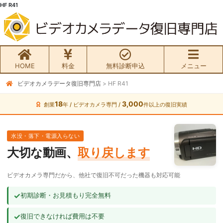
HF R41
HOME
料金
無料診断申込
メニュー
ビデオカメラデータ復旧専門店
>
HF R41
無料初期診断お申込み
18
3,000
創業
年 / ビデオカメラ専門 /
件以上の復旧実績
ビデオカメラ データ復旧HOME
水没・落下・電源入らない
料金・メニュー
大切な動画、
取り戻します
サービスの流れ
ビデオカメラ専門だから、他社で復旧不可だった機器も対応可能
お客様の声
✓
初期診断・お見積もり完全無料
✓
復旧できなければ費用は不要
ビデオカメラ復旧成功事例