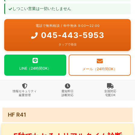
✓
しつこい営業は一切いたしません
よくあるご質問
電話で無料相談 / 年中無休 9:00〜22:00
お問い合わせ
045-443-5953
タップで発信
LINE（24時間OK）
メール（24時間OK）
情報セキュリティ
最短即日
全国対応
厳重管理
診断対応
宅配OK
HF R41