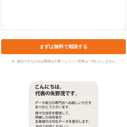
復旧できなければ費用は不要／しつこい営業は一切いたしません