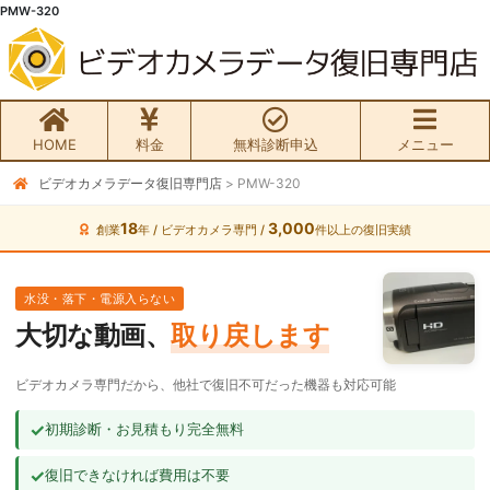
PMW-320
HOME
料金
無料診断申込
メニュー
ビデオカメラデータ復旧専門店
>
PMW-320
無料初期診断お申込み
18
3,000
創業
年 / ビデオカメラ専門 /
件以上の復旧実績
ビデオカメラ データ復旧HOME
水没・落下・電源入らない
料金・メニュー
大切な動画、
取り戻します
サービスの流れ
ビデオカメラ専門だから、他社で復旧不可だった機器も対応可能
お客様の声
✓
初期診断・お見積もり完全無料
✓
復旧できなければ費用は不要
ビデオカメラ復旧成功事例