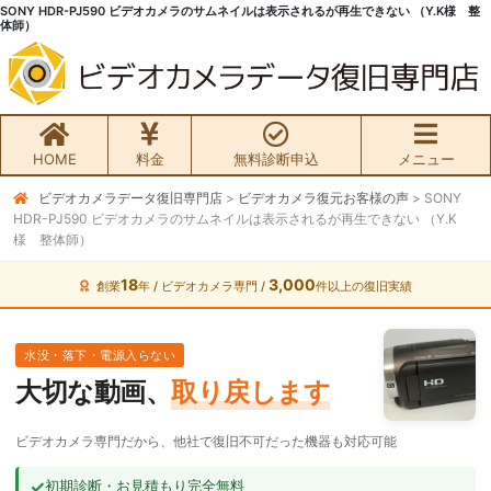
SONY HDR-PJ590 ビデオカメラのサムネイルは表示されるが再生できない （Y.K様 整
体師）
HOME
料金
無料診断申込
メニュー
ビデオカメラデータ復旧専門店
>
ビデオカメラ復元お客様の声
>
SONY
無料初期診断お申込み
HDR-PJ590 ビデオカメラのサムネイルは表示されるが再生できない （Y.K
様 整体師）
ビデオカメラ データ復旧HOME
18
3,000
創業
年 / ビデオカメラ専門 /
件以上の復旧実績
料金・メニュー
水没・落下・電源入らない
サービスの流れ
大切な動画、
取り戻します
お客様の声
ビデオカメラ専門だから、他社で復旧不可だった機器も対応可能
✓
初期診断・お見積もり完全無料