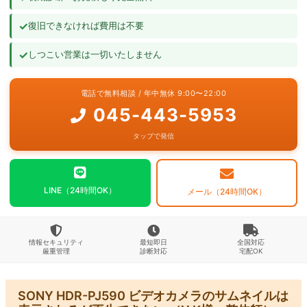
ビデオカメラ復旧成功事例
✓
復旧できなければ費用は不要
よくあるご質問
✓
しつこい営業は一切いたしません
お問い合わせ
電話で無料相談 / 年中無休 9:00〜22:00
045-443-5953
タップで発信
LINE（24時間OK）
メール（24時間OK）
情報セキュリティ
最短即日
全国対応
厳重管理
診断対応
宅配OK
SONY HDR-PJ590 ビデオカメラのサムネイルは