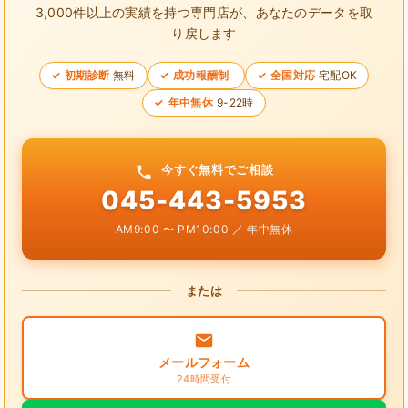
3,000件以上の実績を持つ専門店が、
あなたのデータを取
り戻します
初期診断
無料
成功報酬制
全国対応
宅配OK
年中無休
9-22時
今すぐ無料でご相談
045-443-5953
AM9:00 〜 PM10:00 ／ 年中無休
または
メールフォーム
24時間受付