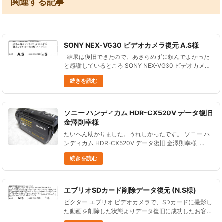
関連する記事
SONY NEX-VG30 ビデオカメラ復元 A.S様
結果は復旧できたので、あきらめずに頼んでよかった
と感謝しているところ SONY NEX-VG30 ビデオカメラ
復元 A.S様 SONY NEX-VG30 ビデオカメラで、データ
続きを読む
が入っているSD......
ソニー ハンディカム HDR-CX520V データ復旧
金澤則幸様
たいへん助かりました。うれしかったです。 ソニー ハ
ンディカム HDR-CX520V データ復旧 金澤則幸様 ...
続きを読む
エブリオSDカード削除データ復元 (N.S様)
ビクター エブリオ ビデオカメラで、SDカードに撮影し
た動画を削除した状態よりデータ復旧に成功したお客様
からご感想をいただきましたので、ご紹介します。