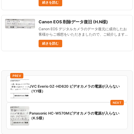
続きを読む
JVC Everio で撮影に使用していたSDカードのデータ復
旧 デ......
Canon EOS 削除データ復旧 (H.N様)
Canon EOS デジタルカメラのデータ復元に成功したお
客様からご感想をいただきましたので、ご紹介します。
誤って削除したデータの復旧 Canon EOS お願いして良
続きを読む
かったです。 今回は動画が復旧できなくて残念でし
た......
PREV
JVC Everio GZ-HD620 ビデオカメラの電源が入らない
（Y.Y様）
NEXT
Panasonic HC-W570Mビデオカメラの電源が入らない
（K.S様）