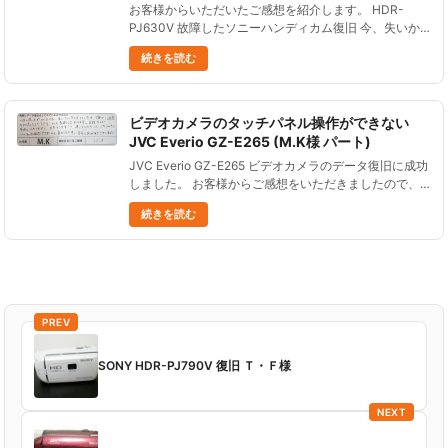
お客様からいただいたご感想を紹介します。 HDR-
PJ630V 故障したソニーハンディカム復旧 今、失いか
けた大事なデータが手元にあるという計り知れない安心
続きを読む
感があります。 申込から納品まで、tel、mail数件やり
とりさ......
ビデオカメラのタッチパネル操作ができない
JVC Everio GZ-E265 (M.K様 パート)
JVC Everio GZ-E265 ビデオカメラのデータ復旧に成功
しました。 お客様からご感想をいただきましたので、
ご紹介します。 子供の思い出がとり出せない事にショ
続きを読む
ックを受けていた中、丁寧かつ迅速な対応をして下さ
り、......
PREV
SONY HDR-PJ790V 復旧 Ｔ・Ｆ様
NEXT