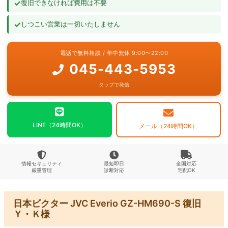
✓
復旧できなければ費用は不要
よくあるご質問
✓
しつこい営業は一切いたしません
お問い合わせ
電話で無料相談 / 年中無休 9:00〜22:00
045-443-5953
タップで発信
LINE（24時間OK）
メール（24時間OK）
情報セキュリティ
最短即日
全国対応
厳重管理
診断対応
宅配OK
日本ビクター JVC Everio GZ-HM690-S 復旧
Ｙ・Ｋ様