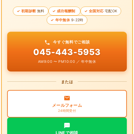
初期診断
無料
成功報酬制
全国対応
宅配OK
年中無休
9-22時
今すぐ無料でご相談
045-443-5953
AM9:00 〜 PM10:00 ／ 年中無休
または
メールフォーム
24時間受付
LINEで相談