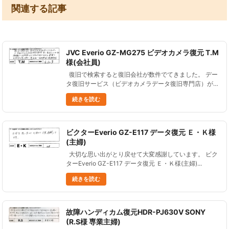
関連する記事
JVC Everio GZ-MG275 ビデオカメラ復元 T.M
様(会社員)
復旧で検索すると復旧会社が数件でてきました。 デー
タ復旧サービス（ビデオカメラデータ復旧専門店）が断
然安く、 電話してデータが消えた原因、データを削除
続きを読む
したビデオの型番を言ったら、 即答で大丈夫だと思い
ますと......
ビクターEverio GZ-E117 データ復元 Ｅ・Ｋ様
(主婦)
大切な思い出がとり戻せて大変感謝しています。 ビク
ターEverio GZ-E117 データ復元 Ｅ・Ｋ様(主婦)...
続きを読む
故障ハンディカム復元HDR-PJ630V SONY
(R.S様 専業主婦)