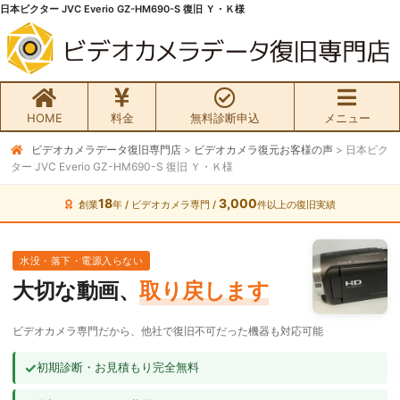
日本ビクター JVC Everio GZ-HM690-S 復旧 Ｙ・Ｋ様
HOME
料金
無料診断申込
メニュー
ビデオカメラデータ復旧専門店
>
ビデオカメラ復元お客様の声
>
日本ビク
無料初期診断お申込み
ター JVC Everio GZ-HM690-S 復旧 Ｙ・Ｋ様
ビデオカメラ データ復旧HOME
18
3,000
創業
年 / ビデオカメラ専門 /
件以上の復旧実績
料金・メニュー
水没・落下・電源入らない
大切な動画、
取り戻します
サービスの流れ
ビデオカメラ専門だから、他社で復旧不可だった機器も対応可能
お客様の声
✓
初期診断・お見積もり完全無料
ビデオカメラ復旧成功事例