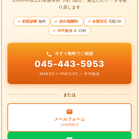
り戻します
初期診断
無料
成功報酬制
全国対応
宅配OK
年中無休
9-22時
今すぐ無料でご相談
045-443-5953
AM9:00 〜 PM10:00 ／ 年中無休
または
メールフォーム
24時間受付