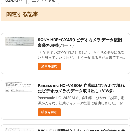
GZ-MG77
エブリオ復元
関連する記事
SONY HDR-CX430 ビデオカメラ データ復旧
齋藤寿恵様(パート)
とても早い対応で満足しました。 もう見る事が出来な
いと思っていたけれど、 もう一度見る事が出来て本当
にお願いして良かったです。 SONY HDR-CX430 ビデ
続きを読む
オカメラ データ復旧 齋藤寿恵様(パート) ......
Panasonic HC-V480M 自動車にひかれて壊れ
たビデオカメラのデータ取り出し (Y.Y様)
Panasonic HC-V480Mで、自動車にひかれて故障し電
源が入らない状態からデータ復旧に成功しました。 お
客様からご感想をいただきましたので、ご紹介します。
続きを読む
Panasonic HC-V480M ビデオカメラ 故......
iVIS HF11 電源が入らない Canon ビデオカメラ