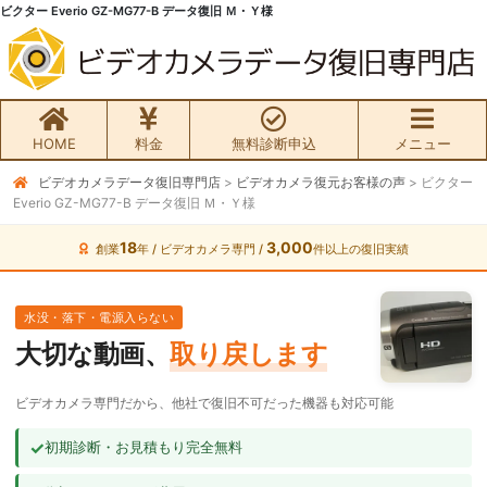
ビクター Everio GZ-MG77-B データ復旧 Ｍ・Ｙ様
HOME
料金
無料診断申込
メニュー
ビデオカメラデータ復旧専門店
>
ビデオカメラ復元お客様の声
>
ビクター
無料初期診断お申込み
Everio GZ-MG77-B データ復旧 Ｍ・Ｙ様
ビデオカメラ データ復旧HOME
18
3,000
創業
年 / ビデオカメラ専門 /
件以上の復旧実績
料金・メニュー
水没・落下・電源入らない
大切な動画、
取り戻します
サービスの流れ
ビデオカメラ専門だから、他社で復旧不可だった機器も対応可能
お客様の声
✓
初期診断・お見積もり完全無料
ビデオカメラ復旧成功事例