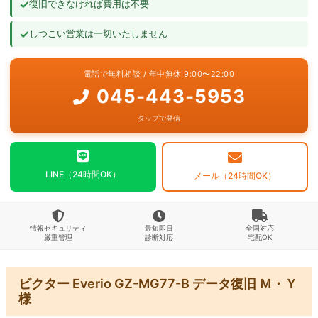
✓
復旧できなければ費用は不要
よくあるご質問
✓
しつこい営業は一切いたしません
お問い合わせ
電話で無料相談 / 年中無休 9:00〜22:00
045-443-5953
タップで発信
LINE（24時間OK）
メール（24時間OK）
情報セキュリティ
最短即日
全国対応
厳重管理
診断対応
宅配OK
ビクター Everio GZ-MG77-B データ復旧 Ｍ・Ｙ
様