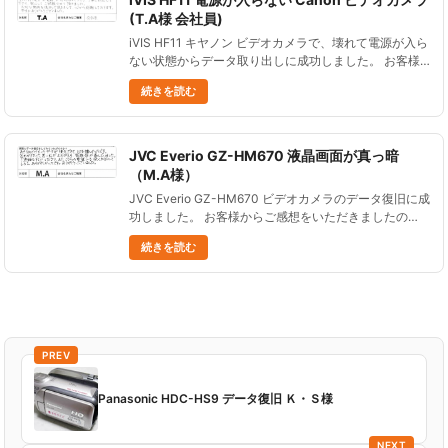
(T.A様 会社員)
iVIS HF11 キヤノン ビデオカメラで、壊れて電源が入ら
ない状態からデータ取り出しに成功しました。 お客様
からご感想をいただきましたので、ご紹介します。
続きを読む
Canon iVIS HF11 ビデオカメラ 壊れて電源が入......
JVC Everio GZ-HM670 液晶画面が真っ暗
（M.A様）
JVC Everio GZ-HM670 ビデオカメラのデータ復旧に成
功しました。 お客様からご感想をいただきましたの
で、ご紹介します。 あきらめかけていたデータが復元
続きを読む
できて、とても嬉しかったです。 忘れかけていた思い
出が......
PREV
Panasonic HDC-HS9 データ復旧 Ｋ・Ｓ様
NEXT