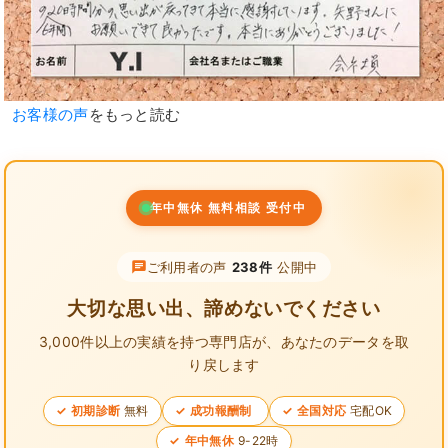
お客様の声
をもっと読む
年中無休 無料相談 受付中
ご利用者の声
238件
公開中
大切な思い出、諦めないでください
3,000件以上の実績を持つ専門店が、
あなたのデータを取
り戻します
初期診断
無料
成功報酬制
全国対応
宅配OK
年中無休
9-22時