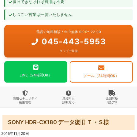
✓
復旧できなければ費用は不要
よくあるご質問
✓
しつこい営業は一切いたしません
お問い合わせ
電話で無料相談 / 年中無休 9:00〜22:00
045-443-5953
タップで発信
LINE（24時間OK）
メール（24時間OK）
情報セキュリティ
最短即日
全国対応
厳重管理
診断対応
宅配OK
SONY HDR-CX180 データ復旧 Ｔ・Ｓ様
2015年11月20日