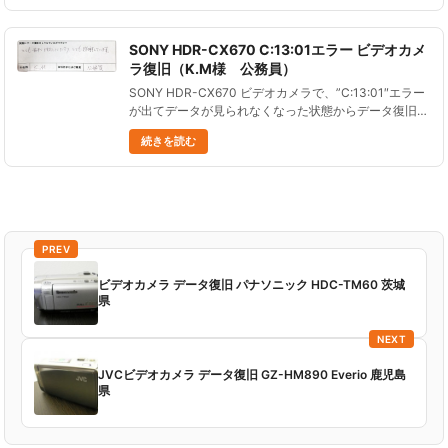
SONY HDR-CX670 C:13:01エラー ビデオカメ
ラ復旧（K.M様 公務員）
SONY HDR-CX670 ビデオカメラで、”C:13:01″エラー
が出てデータが見られなくなった状態からデータ復旧に
成功しました。 お客様からご感想をいただきましたの
続きを読む
で、ご紹介します。 SON......
PREV
ビデオカメラ データ復旧 パナソニック HDC-TM60 茨城
県
NEXT
JVCビデオカメラ データ復旧 GZ-HM890 Everio 鹿児島
県