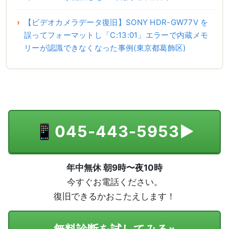
【ビデオカメラデータ復旧】SONY HDR-GW77V を
誤ってフォーマットし「C:13:01」エラーで内蔵メモ
リーが認識できなくなった事例(東京都葛飾区)
📱
045-443-5953
▶
年中無休 朝9時〜夜10時
今すぐお電話ください。
復旧できるかおこたえします！
無料診断を試してみる
»