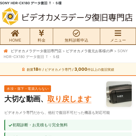
SONY HDR-CX180 データ復旧 Ｔ・Ｓ様
HOME
料金
無料診断申込
メニュー
ビデオカメラデータ復旧専門店
>
ビデオカメラ復元お客様の声
>
SONY
無料初期診断お申込み
HDR-CX180 データ復旧 Ｔ・Ｓ様
ビデオカメラ データ復旧HOME
18
3,000
創業
年 / ビデオカメラ専門 /
件以上の復旧実績
料金・メニュー
水没・落下・電源入らない
大切な動画、
取り戻します
サービスの流れ
ビデオカメラ専門だから、他社で復旧不可だった機器も対応可能
お客様の声
✓
初期診断・お見積もり完全無料
ビデオカメラ復旧成功事例