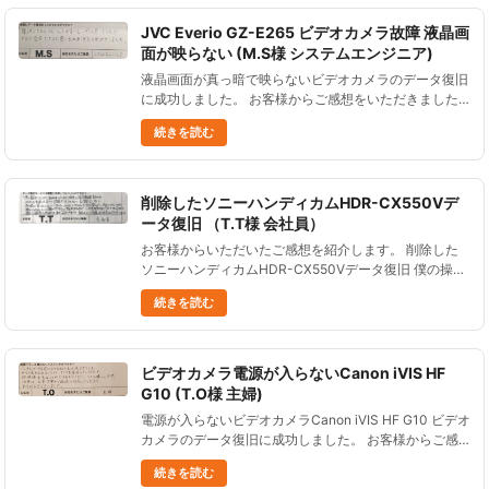
JVC Everio GZ-E265 ビデオカメラ故障 液晶画
面が映らない (M.S様 システムエンジニア)
液晶画面が真っ暗で映らないビデオカメラのデータ復旧
に成功しました。 お客様からご感想をいただきました
ので、ご紹介します。 復旧できなくてもしょうがない
続きを読む
と一時は思いましたが やはり復旧できると思い出のあ
りがたみがわかりまし......
削除したソニーハンディカムHDR-CX550Vデ
ータ復旧 （T.T様 会社員）
お客様からいただいたご感想を紹介します。 削除した
ソニーハンディカムHDR-CX550Vデータ復旧 僕の操作
ミスにより、生まれて初めての長女の沐浴動画をはじめ
続きを読む
大切な動画をすべて（内蔵データ）のメモリーを消去し
てしまい ......
ビデオカメラ電源が入らないCanon iVIS HF
G10 (T.O様 主婦)
電源が入らないビデオカメラCanon iVIS HF G10 ビデオ
カメラのデータ復旧に成功しました。 お客様からご感
想をいただきましたので、ご紹介します。 バックアッ
続きを読む
プする前にビデオカメラを水没させてしま......