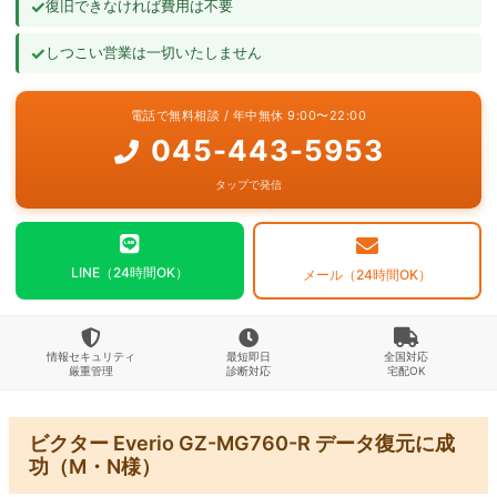
✓
復旧できなければ費用は不要
よくあるご質問
✓
しつこい営業は一切いたしません
お問い合わせ
電話で無料相談 / 年中無休 9:00〜22:00
045-443-5953
タップで発信
LINE（24時間OK）
メール（24時間OK）
情報セキュリティ
最短即日
全国対応
厳重管理
診断対応
宅配OK
ビクター Everio GZ-MG760-R データ復元に成
功（M・N様）