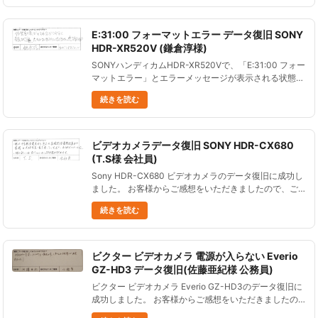
かの......
E:31:00 フォーマットエラー データ復旧 SONY
HDR-XR520V (鎌倉淳様)
SONYハンディカムHDR-XR520Vで、「E:31:00 フォー
マットエラー」とエラーメッセージが表示される状態か
らデータ復旧に成功しました。 お客様からご感想をい
続きを読む
ただきましたので、ご紹介します。 SONY HDR-......
ビデオカメラデータ復旧 SONY HDR-CX680
(T.S様 会社員)
Sony HDR-CX680 ビデオカメラのデータ復旧に成功し
ました。 お客様からご感想をいただきましたので、ご
紹介します。 娘の中学校卒業式から息子の高校野球最
続きを読む
終打席まで家族の大切な思い出を守っていただき、あり
がとうご......
ビクター ビデオカメラ 電源が入らない Everio
GZ-HD3 データ復旧(佐藤亜紀様 公務員)
ビクター ビデオカメラ Everio GZ-HD3のデータ復旧に
成功しました。 お客様からご感想をいただきましたの
で、ご紹介します。 対応がとても早く仕上がりも満足