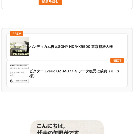
続きを読む
です。（きちんと映像が再生できました。） (佐藤亜紀
様 ......
PREV
ハンディカム復元SONY HDR-XR500 東京都法人様
NEXT
ビクター Everio GZ-MG77-S データ復元に成功（K・S
様）