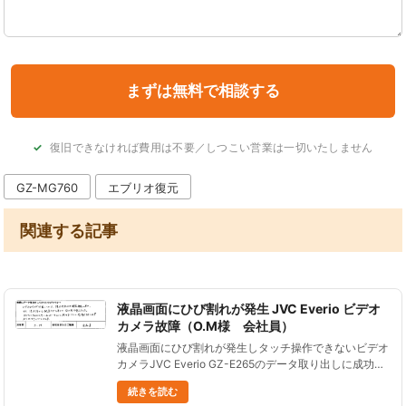
復旧できなければ費用は不要／しつこい営業は一切いたしません
GZ-MG760
エブリオ復元
関連する記事
液晶画面にひび割れが発生 JVC Everio ビデオ
カメラ故障（O.M様 会社員）
液晶画面にひび割れが発生しタッチ操作できないビデオ
カメラJVC Everio GZ-E265のデータ取り出しに成功し
ました。 お客様からご感想をいただきましたので、ご
続きを読む
紹介します。 ビデオカメラが到着してから、復旧可能