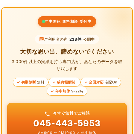
年中無休 無料相談 受付中
ご利用者の声
238件
公開中
大切な思い出、諦めないでください
3,000件以上の実績を持つ専門店が、
あなたのデータを取
り戻します
初期診断
無料
成功報酬制
全国対応
宅配OK
年中無休
9-22時
今すぐ無料でご相談
045-443-5953
AM9:00 〜 PM10:00 ／ 年中無休