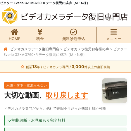
ビクター Everio GZ-MG760-R データ復元に成功（M・N様）
HOME
料金
無料診断申込
メニュー
ビデオカメラデータ復旧専門店
>
ビデオカメラ復元お客様の声
>
ビクター
無料初期診断お申込み
Everio GZ-MG760-R データ復元に成功（M・N様）
ビデオカメラ データ復旧HOME
18
3,000
創業
年 / ビデオカメラ専門 /
件以上の復旧実績
料金・メニュー
水没・落下・電源入らない
大切な動画、
取り戻します
サービスの流れ
ビデオカメラ専門だから、他社で復旧不可だった機器も対応可能
お客様の声
✓
初期診断・お見積もり完全無料
ビデオカメラ復旧成功事例