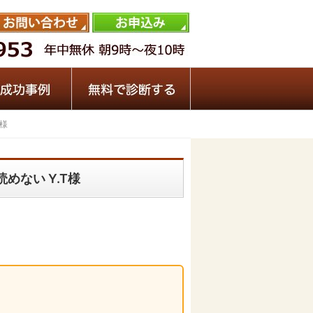
T様
めない Y.T様