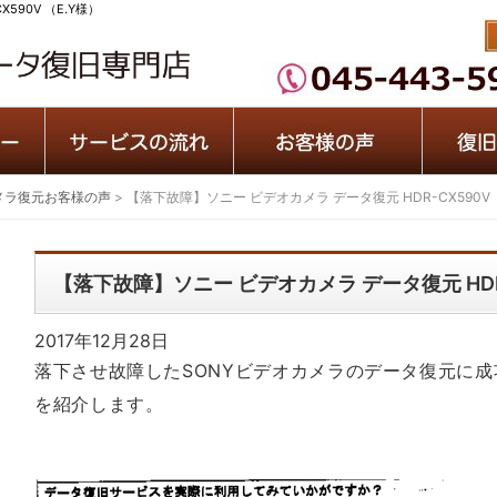
590V （E.Y様）
メラ復元お客様の声
>
【落下故障】ソニー ビデオカメラ データ復元 HDR-CX590V 
【落下故障】ソニー ビデオカメラ データ復元 HDR-
2017年12月28日
落下させ故障したSONYビデオカメラのデータ復元に
を紹介します。