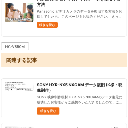
方法
Panasonic ビデオカメラのデータを復旧する方法をお
探しでしたら、このページをお読みください。 きっと
あなたの悩みを解決できるはずです。 電源が入らな
続きを読む
い、画面が映らない、タッチパネルが反応しない、誤
ってデータを消し......
HC-V550M
関連する記事
SONY HXR-NX5 NXCAM データ復旧 (K様・映
像制作）
SONY 映像制作機材 HXR-NX5 NXCAMのデータ復元に
成功したお客様からご感想をいただきましたので、ご紹
介します。 ソニー NXCAM HXR-NX5 FLASH
続きを読む
MEMORYのデータ復旧 半分あきらめていまし......