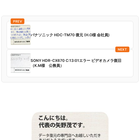
PREV
パナソニック HDC-TM70 復元 (H.O様 会社員)
NEXT
SONY HDR-CX670 C:13:01エラー ビデオカメラ復旧
（K.M様 公務員）