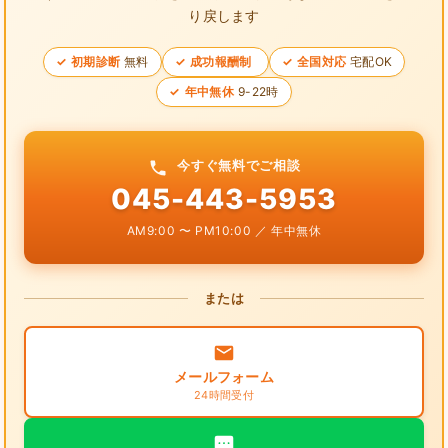
り戻します
初期診断
無料
成功報酬制
全国対応
宅配OK
年中無休
9-22時
今すぐ無料でご相談
045-443-5953
AM9:00 〜 PM10:00 ／ 年中無休
または
メールフォーム
24時間受付