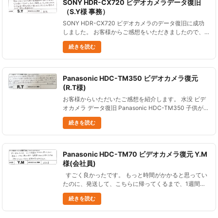
SONY HDR-CX720 ビデオカメラデータ復旧
（S.Y様 事務）
SONY HDR-CX720 ビデオカメラのデータ復旧に成功
しました。 お客様からご感想をいただきましたので、
ご紹介します。 復旧してほしいカメラを送り、到着連
続きを読む
絡等、細やかな連絡がとても安心できました。 ネット
で検索して......
Panasonic HDC-TM350 ビデオカメラ復元
(R.T様)
お客様からいただいたご感想を紹介します。 水没 ビデ
オカメラ データ復旧 Panasonic HDC-TM350 子供が生
まれてからの８年間の成長記録を水没させてしまってか
続きを読む
なり動揺しましたが、ビデオカメラデータ復旧専門
店......
Panasonic HDC-TM70 ビデオカメラ復元 Y.M
様(会社員)
すごく良かったです。 もっと時間がかかると思ってい
たのに、発送して、こちらに帰ってくるまで、1週間も
かかりませんでした。 こまめにメールもくださって、
続きを読む
状況が良く分かりました。 Panasonic HDC-T......