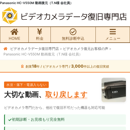
Panasonic HC-V550M 動画復元（T.N様 会社員）
HOME
料金
無料診断申込
メニュー
ビデオカメラデータ復旧専門店
>
ビデオカメラ復元お客様の声
>
無料初期診断お申込み
Panasonic HC-V550M 動画復元（T.N様 会社員）
ビデオカメラ データ復旧HOME
18
3,000
創業
年 / ビデオカメラ専門 /
件以上の復旧実績
料金・メニュー
水没・落下・電源入らない
大切な動画、
取り戻します
サービスの流れ
ビデオカメラ専門だから、他社で復旧不可だった機器も対応可能
お客様の声
✓
初期診断・お見積もり完全無料
ビデオカメラ復旧成功事例