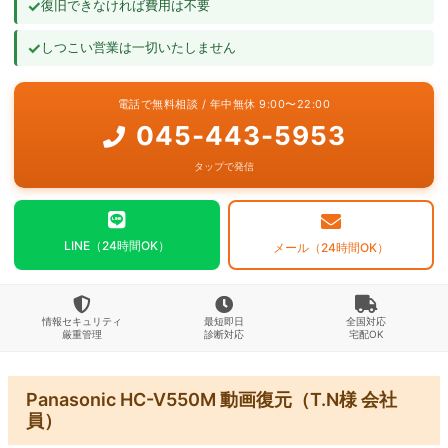
✓
復旧できなければ費用は不要
よくあるご質問
✓
しつこい営業は一切いたしません
お問い合わせ
電話で無料相談 / 年中無休 9:00〜22:00
045-443-5953
タップで発信
LINE（24時間OK）
メール（24時間OK）
情報セキュリティ
最短即日
全国対応
厳重管理
診断対応
宅配OK
Panasonic HC-V550M 動画復元（T.N様 会社
員）