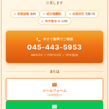
り戻します
初期診断
無料
成功報酬制
全国対応
宅配OK
年中無休
9-22時
今すぐ無料でご相談
045-443-5953
AM9:00 〜 PM10:00 ／ 年中無休
または
メールフォーム
24時間受付