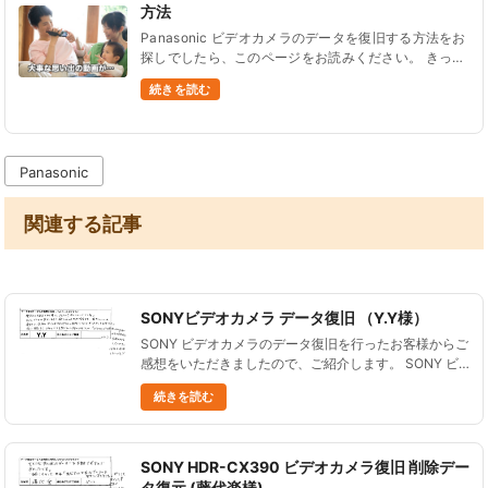
方法
Panasonic ビデオカメラのデータを復旧する方法をお
探しでしたら、このページをお読みください。 きっと
あなたの悩みを解決できるはずです。 電源が入らな
続きを読む
い、画面が映らない、タッチパネルが反応しない、誤
ってデータを消し......
Panasonic
関連する記事
SONYビデオカメラ データ復旧 （Y.Y様）
SONY ビデオカメラのデータ復旧を行ったお客様からご
感想をいただきましたので、ご紹介します。 SONY ビ
デオカメラ 内蔵メモリのデータ復旧 電話での相談より
続きを読む
丁寧で、対応も非常にスムーズでした。 特に、データ
が復旧でき......
SONY HDR-CX390 ビデオカメラ復旧 削除デー
タ復元 (藤代楽様)