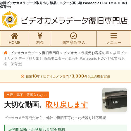
故障ビデオカメラ データ取り出し 液晶モニターが真っ暗 Panasonic HDC-TM70 (E.K様
保育士)
HOME
料金
無料診断申込
メニュー
ビデオカメラデータ復旧専門店
>
ビデオカメラ復元お客様の声
>
故障ビデ
無料初期診断お申込み
オカメラ データ取り出し 液晶モニターが真っ暗 Panasonic HDC-TM70 (E.K
様 保育士)
ビデオカメラ データ復旧HOME
18
3,000
創業
年 / ビデオカメラ専門 /
件以上の復旧実績
料金・メニュー
水没・落下・電源入らない
サービスの流れ
大切な動画、
取り戻します
お客様の声
ビデオカメラ専門だから、他社で復旧不可だった機器も対応可能
✓
初期診断・お見積もり完全無料