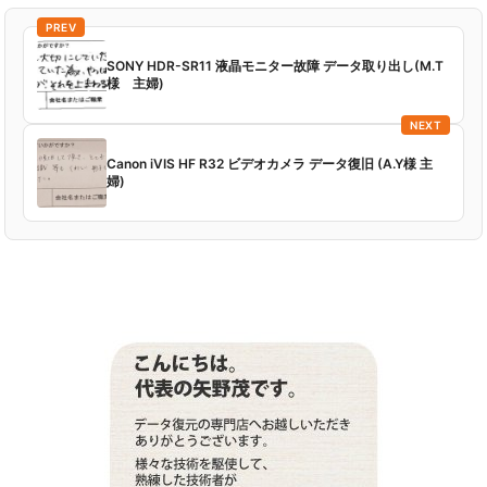
PREV
SONY HDR-SR11 液晶モニター故障 データ取り出し(M.T
様 主婦)
NEXT
Canon iVIS HF R32 ビデオカメラ データ復旧 (A.Y様 主
婦)