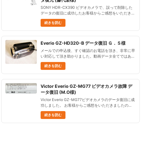
SONY HDR-CX390 ビデオカメラで、誤って削除した
データの復旧に成功したお客様からご感想をいただきま
したので、ご紹介します。 誤って消去したSONY
続きを読む
HDR-CX390ビデオカメラのデータ復旧 大......
Everio GZ-HD320-B データ復旧 Ｇ．Ｓ様
メールでの申込後、すぐ確認のお電話を頂き、非常に早
い対応して頂き助かりました。動画データ全てではあり
ませんでしたが、最も必要な部分の動画を復旧して頂
続きを読む
き、ありがとうございました。 Everio GZ-HD320-B デ
ータ......
Victor Everio GZ-MG77 ビデオカメラ故障 デ
ータ復旧 (M.O様)
Victor Everio GZ-MG77ビデオカメラのデータ復旧に成
功しました。 お客様からご感想をいただきましたの
で、ご紹介します。 最後に撮った孫の運動会、見るこ
続きを読む
とができて本当に嬉しいです。 産後で運動会に行けな
か......