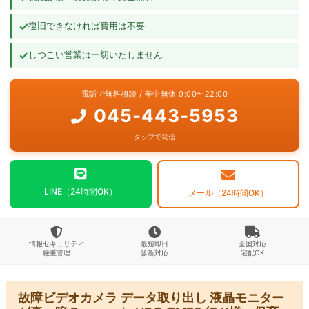
ビデオカメラ復旧成功事例
✓
復旧できなければ費用は不要
よくあるご質問
✓
しつこい営業は一切いたしません
お問い合わせ
電話で無料相談 / 年中無休 9:00〜22:00
045-443-5953
タップで発信
LINE（24時間OK）
メール（24時間OK）
情報セキュリティ
最短即日
全国対応
厳重管理
診断対応
宅配OK
故障ビデオカメラ データ取り出し 液晶モニター