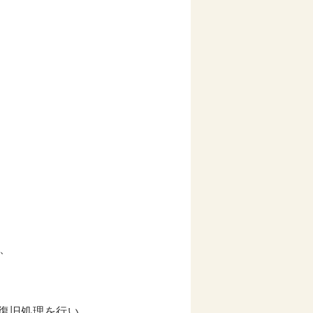
、
ータ復旧処理を行い、