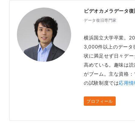
ビデオカメラデータ復
データ復旧専門家
横浜国立大学卒業。2
3,000件以上のデー
状に満足せず日々デー
高めている。趣味は読
がブーム。主な資格：
の試験制度では
応用情
プロフィール