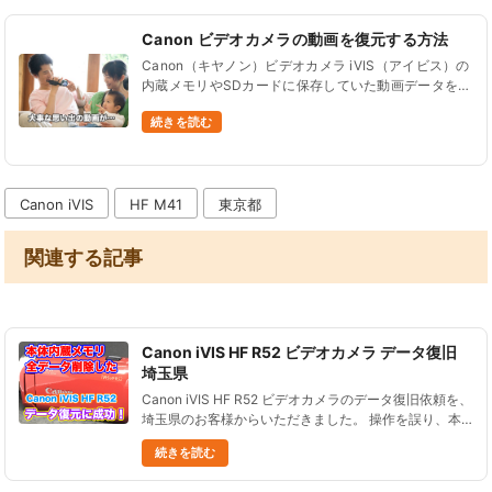
Canon ビデオカメラの動画を復元する方法
Canon（キヤノン）ビデオカメラ iVIS（アイビス）の
内蔵メモリやSDカードに保存していた動画データを間
違って削除したり、初期化（フォーマット）してデー
続きを読む
タが全て消えてしまった…。こんなご相談をよくいた
だきます。 こん......
Canon iVIS
HF M41
東京都
関連する記事
Canon iVIS HF R52 ビデオカメラ データ復旧
埼玉県
Canon iVIS HF R52 ビデオカメラのデータ復旧依頼を、
埼玉県のお客様からいただきました。 操作を誤り、本
体内蔵メモリに撮影したデータを全て削除した状態でし
続きを読む
た。 削除後には何も撮影を行っていません。 削除し
た......