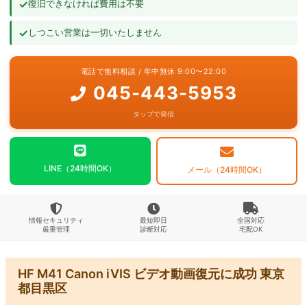
✓
復旧できなければ費用は不要
よくあるご質問
✓
しつこい営業は一切いたしません
お問い合わせ
電話で無料相談 / 年中無休 9:00〜22:00
045-443-5953
タップで発信
LINE（24時間OK）
メール（24時間OK）
情報セキュリティ
最短即日
全国対応
厳重管理
診断対応
宅配OK
HF M41 Canon iVIS ビデオ動画復元に成功 東京
都目黒区