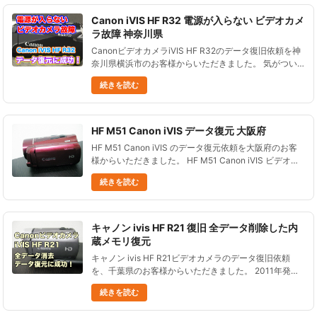
Canon iVIS HF R32 電源が入らない ビデオカメ
ラ故障 神奈川県
CanonビデオカメラiVIS HF R32のデータ復旧依頼を神
奈川県横浜市のお客様からいただきました。 気がつい
た時にはビデオカメラが壊れて電源が入らない状態でし
続きを読む
た。 久しぶりにビデオカメラを使おうとしたら故障し
ていま......
HF M51 Canon iVIS データ復元 大阪府
HF M51 Canon iVIS のデータ復元依頼を大阪府のお客
様からいただきました。 HF M51 Canon iVIS ビデオカ
メラを使って撮影をしていたが、 気がついたときには
続きを読む
データがなくなっていた。 誰かが誤っ......
キャノン ivis HF R21 復旧 全データ削除した内
蔵メモリ復元
キャノン ivis HF R21ビデオカメラのデータ復旧依頼
を、千葉県のお客様からいただきました。 2011年発売
の、内蔵メモリ（32GB）に記録するビデオカメラで
続きを読む
す。 PCにバックアップしてから内蔵メモリのデータを
全消......