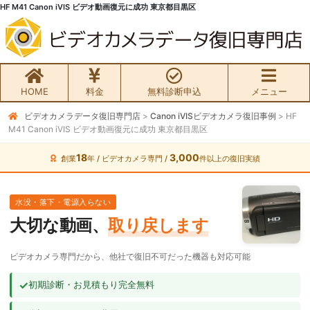
HF M41 Canon iVIS ビデオ動画復元に成功 東京都目黒区
HOME
料金
無料診断申込
メニュー
ビデオカメラデータ復旧専門店
>
Canon iVISビデオカメラ復旧事例
>
HF
無料初期診断お申込み
M41 Canon iVIS ビデオ動画復元に成功 東京都目黒区
ビデオカメラ データ復旧HOME
18
3,000
創業
年 / ビデオカメラ専門 /
件以上の復旧実績
料金・メニュー
水没・落下・電源入らない
大切な動画、
取り戻します
サービスの流れ
ビデオカメラ専門だから、他社で復旧不可だった機器も対応可能
お客様の声
✓
初期診断・お見積もり完全無料
ビデオカメラ復旧成功事例