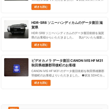
M32の内臓メモリ内の映像を誤って消去した。 その後
続きを読む
は何も使用していない。 ●データ復......
HDR-SR8 ソニーハンディカムのデータ復旧 滋
賀県
HDR-SR8 ソニーハンディカムのデータ復旧依頼を滋賀
県のお客様からいただきました。 気がついたら撮影
可能時間が増えていた。 あわてて過去の動画をみてみ
続きを読む
たら、なぜかほとんどのデータが無くなっ......
ビデオカメラ データ復旧 CANON iVIS HF M31
秋田県雄勝郡羽後町のお客様
CANON iVIS HF M31 のデータ復旧依頼を秋田県雄勝郡
羽後町のお客様よりいただきました。 ●状況 SDHCカ
ード ３２ＧＢをCANON ビデオカメラ HF M31 で使用
続きを読む
していたところ、 急に保存した動画が見......