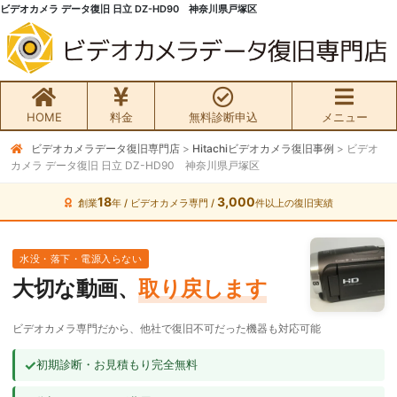
ビデオカメラ データ復旧 日立 DZ-HD90 神奈川県戸塚区
HOME
料金
無料診断申込
メニュー
ビデオカメラデータ復旧専門店
>
Hitachiビデオカメラ復旧事例
>
ビデオ
無料初期診断お申込み
カメラ データ復旧 日立 DZ-HD90 神奈川県戸塚区
ビデオカメラ データ復旧HOME
18
3,000
創業
年 / ビデオカメラ専門 /
件以上の復旧実績
料金・メニュー
水没・落下・電源入らない
大切な動画、
取り戻します
サービスの流れ
ビデオカメラ専門だから、他社で復旧不可だった機器も対応可能
お客様の声
✓
初期診断・お見積もり完全無料
ビデオカメラ復旧成功事例