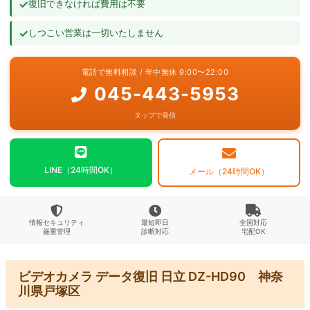
✓
復旧できなければ費用は不要
よくあるご質問
✓
しつこい営業は一切いたしません
お問い合わせ
電話で無料相談 / 年中無休 9:00〜22:00
045-443-5953
タップで発信
LINE（24時間OK）
メール（24時間OK）
情報セキュリティ
最短即日
全国対応
厳重管理
診断対応
宅配OK
ビデオカメラ データ復旧 日立 DZ-HD90 神奈
川県戸塚区