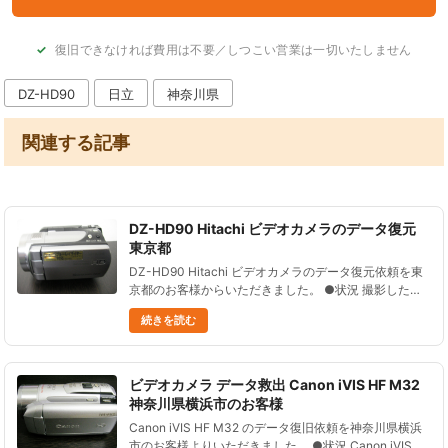
復旧できなければ費用は不要／しつこい営業は一切いたしません
DZ-HD90
日立
神奈川県
関連する記事
DZ-HD90 Hitachi ビデオカメラのデータ復元
東京都
DZ-HD90 Hitachi ビデオカメラのデータ復元依頼を東
京都のお客様からいただきました。 ●状況 撮影したデ
ータを見ようとしたら、いつの間にかデータが全て消え
続きを読む
てしまっていた。 他社に初期調査に出してみたら、あ
まり......
ビデオカメラ データ救出 Canon iVIS HF M32
神奈川県横浜市のお客様
Canon iVIS HF M32 のデータ復旧依頼を神奈川県横浜
市のお客様よりいただきました。 ●状況 Canon iVIS HF