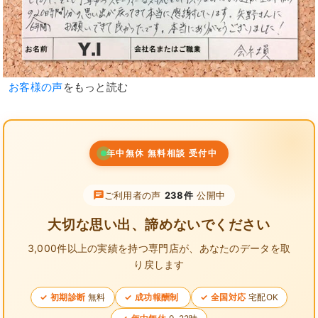
お客様の声
をもっと読む
年中無休 無料相談 受付中
ご利用者の声
238件
公開中
大切な思い出、諦めないでください
3,000件以上の実績を持つ専門店が、
あなたのデータを取
り戻します
初期診断
無料
成功報酬制
全国対応
宅配OK