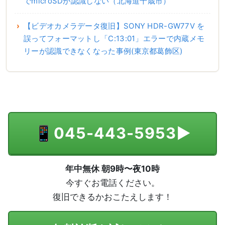
でmicroSDが認識しない（北海道千歳市）
【ビデオカメラデータ復旧】SONY HDR-GW77V を
誤ってフォーマットし「C:13:01」エラーで内蔵メモ
リーが認識できなくなった事例(東京都葛飾区)
📱
045-443-5953
▶
年中無休 朝9時〜夜10時
今すぐお電話ください。
復旧できるかおこたえします！