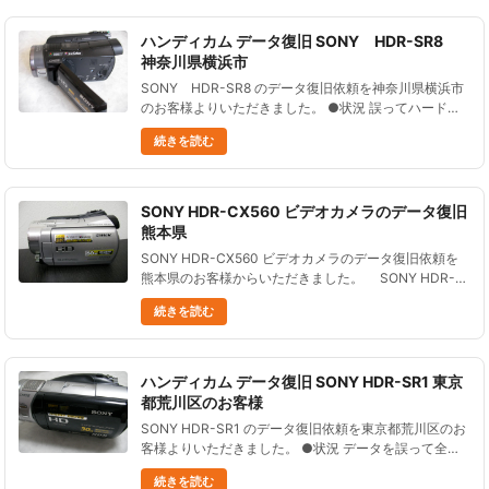
ハンディカム データ復旧 SONY HDR-SR8
神奈川県横浜市
SONY HDR-SR8 のデータ復旧依頼を神奈川県横浜市
のお客様よりいただきました。 ●状況 誤ってハードデ
ィスクに撮影したデータを全て初期化してしまった。
続きを読む
市販の復旧ソフトで試みたが復旧できなかった。 なん
とかデータ......
SONY HDR-CX560 ビデオカメラのデータ復旧
熊本県
SONY HDR-CX560 ビデオカメラのデータ復旧依頼を
熊本県のお客様からいただきました。 SONY HDR-
CX560 ビデオカメラの内蔵メモリーにデータを撮影し
続きを読む
てきた。 空き容量が少な......
ハンディカム データ復旧 SONY HDR-SR1 東京
都荒川区のお客様
SONY HDR-SR1 のデータ復旧依頼を東京都荒川区のお
客様よりいただきました。 ●状況 データを誤って全消
去した。 子供の成長記録を撮影していたので、復旧を
続きを読む
お願いできるだろうか？ ●データ復元処理の結果 およ