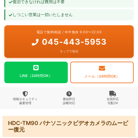
✓
復旧できなければ費用は不要
よくあるご質問
✓
しつこい営業は一切いたしません
お問い合わせ
電話で無料相談 / 年中無休 9:00〜22:00
045-443-5953
タップで発信
LINE（24時間OK）
メール（24時間OK）
情報セキュリティ
最短即日
全国対応
厳重管理
診断対応
宅配OK
HDC-TM90 パナソニックビデオカメラのムービ
ー復元