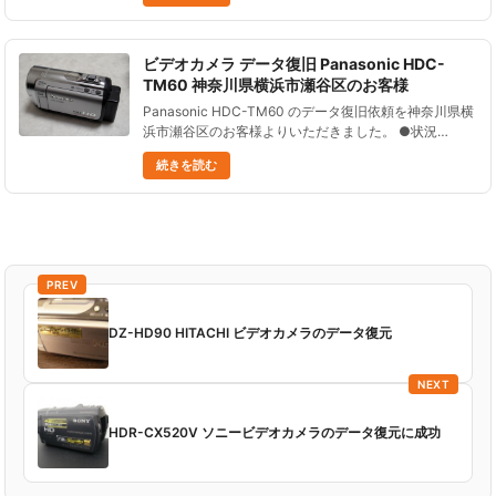
そ３時......
ビデオカメラ データ復旧 Panasonic HDC-
TM60 神奈川県横浜市瀬谷区のお客様
Panasonic HDC-TM60 のデータ復旧依頼を神奈川県横
浜市瀬谷区のお客様よりいただきました。 ●状況
Panasonic HDC-TM60で家族のデータ等撮影していた
続きを読む
のだが、誤ってデータを消去した。 ●データ......
PREV
DZ-HD90 HITACHI ビデオカメラのデータ復元
NEXT
HDR-CX520V ソニービデオカメラのデータ復元に成功