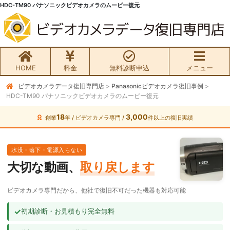
HDC-TM90 パナソニックビデオカメラのムービー復元
HOME
料金
無料診断申込
メニュー
ビデオカメラデータ復旧専門店
>
Panasonicビデオカメラ復旧事例
>
無料初期診断お申込み
HDC-TM90 パナソニックビデオカメラのムービー復元
ビデオカメラ データ復旧HOME
18
3,000
創業
年 / ビデオカメラ専門 /
件以上の復旧実績
料金・メニュー
水没・落下・電源入らない
大切な動画、
取り戻します
サービスの流れ
ビデオカメラ専門だから、他社で復旧不可だった機器も対応可能
お客様の声
✓
初期診断・お見積もり完全無料
ビデオカメラ復旧成功事例