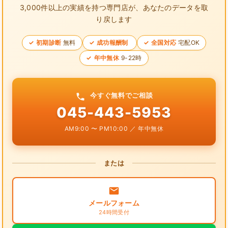
3,000件以上の実績を持つ専門店が、
あなたのデータを取
り戻します
初期診断
無料
成功報酬制
全国対応
宅配OK
年中無休
9-22時
今すぐ無料でご相談
045-443-5953
AM9:00 〜 PM10:00 ／ 年中無休
または
メールフォーム
24時間受付