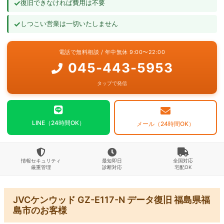
✓
復旧できなければ費用は不要
よくあるご質問
✓
しつこい営業は一切いたしません
お問い合わせ
電話で無料相談 / 年中無休 9:00〜22:00
045-443-5953
タップで発信
LINE（24時間OK）
メール（24時間OK）
情報セキュリティ
最短即日
全国対応
厳重管理
診断対応
宅配OK
JVCケンウッド GZ-E117-N データ復旧 福島県福
島市のお客様