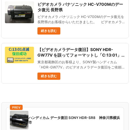
ビデオカメラ パナソニック HC-V700Mのデー
タ復元 長野県
ビデオカメラ パナソニック HC-V700Mのデータ復元を
長野県のお客様からいただきました。 ビデオカメラ
パナソニック HC-V700Mは、２０１２年２月に発売さ
続きを読む
れたビデオカメラです。 内蔵......
【ビデオカメラデータ復旧】SONY HDR-
GW77V を誤ってフォーマットし「C:13:01」
エラーで内蔵メモリーが認識できなくなった事
東京都葛飾区のお客様より、SONY製ハンディカム
例(東京都葛飾区)
「HDR-GW77V」のビデオカメラデータ復旧をご依頼い
ただきました。ビデオカメラをテレビにUSB接続し、テ
続きを読む
レビ画面に表示された指示に従ってフォーマットを実行
したところ、内......
PREV
ハンディカム データ復旧 SONY HDR-SR8 神奈川県横浜
市