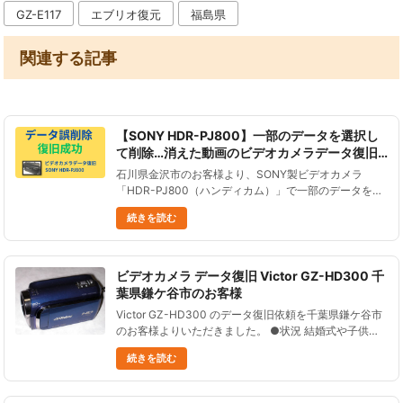
GZ-E117
エブリオ復元
福島県
関連する記事
【SONY HDR-PJ800】一部のデータを選択し
て削除…消えた動画のビデオカメラデータ復旧
事例
石川県金沢市のお客様より、SONY製ビデオカメラ
「HDR-PJ800（ハンディカム）」で一部のデータを選
択して削除してしまったとのご相談をいただきました。
続きを読む
ビデオカメラデータ復旧の作業を行い、削除された動画
6ファイル（合計......
ビデオカメラ データ復旧 Victor GZ-HD300 千
葉県鎌ケ谷市のお客様
Victor GZ-HD300 のデータ復旧依頼を千葉県鎌ケ谷市
のお客様よりいただきました。 ●状況 結婚式や子供の
成長記録を撮影していたのだが、誤ってHDDフォーマ
続きを読む
ットを実行してしまい、動画を全て削除してしまった。
そ......