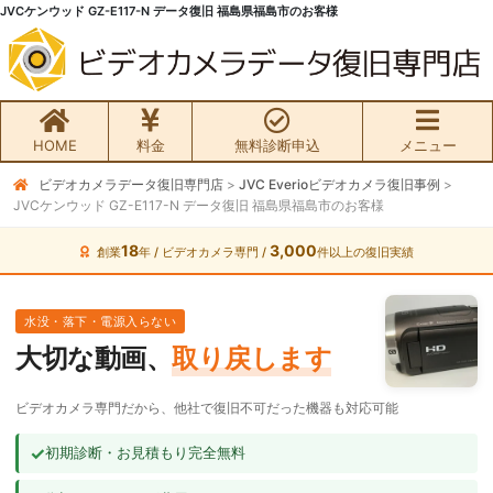
JVCケンウッド GZ-E117-N データ復旧 福島県福島市のお客様
HOME
料金
無料診断申込
メニュー
ビデオカメラデータ復旧専門店
>
JVC Everioビデオカメラ復旧事例
>
無料初期診断お申込み
JVCケンウッド GZ-E117-N データ復旧 福島県福島市のお客様
ビデオカメラ データ復旧HOME
18
3,000
創業
年 / ビデオカメラ専門 /
件以上の復旧実績
料金・メニュー
水没・落下・電源入らない
大切な動画、
取り戻します
サービスの流れ
ビデオカメラ専門だから、他社で復旧不可だった機器も対応可能
お客様の声
✓
初期診断・お見積もり完全無料
ビデオカメラ復旧成功事例