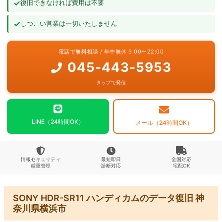
✓
復旧できなければ費用は不要
よくあるご質問
✓
しつこい営業は一切いたしません
お問い合わせ
電話で無料相談 / 年中無休 9:00〜22:00
045-443-5953
タップで発信
LINE（24時間OK）
メール（24時間OK）
情報セキュリティ
最短即日
全国対応
厳重管理
診断対応
宅配OK
SONY HDR-SR11 ハンディカムのデータ復旧 神
奈川県横浜市