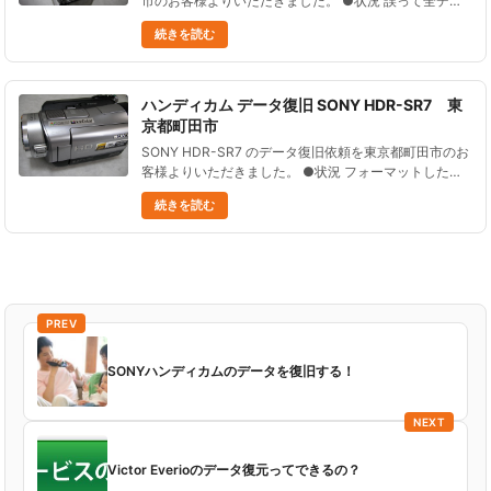
市のお客様よりいただきました。 ●状況 誤って全デー
タを削除してしまった。 削除後、撮影はしていない。
続きを読む
大切なデータなので、どうにかしてデータを復元した
い......
ハンディカム データ復旧 SONY HDR-SR7 東
京都町田市
SONY HDR-SR7 のデータ復旧依頼を東京都町田市のお
客様よりいただきました。 ●状況 フォーマットしたよ
うで、動画が消えてしまった。必要な動画なので困って
続きを読む
いる。 なんとかデータを復旧して欲しいのだが、可能
だろうか......
PREV
SONYハンディカムのデータを復旧する！
NEXT
Victor Everioのデータ復元ってできるの？