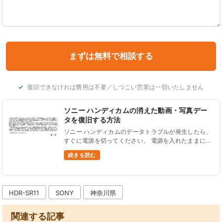
復旧できなければ費用は不要／しつこい営業は一切いたしません
ソニー ハンディカムの消えた動画・写真デー
タを復旧する方法
ソニー ハンディカムのデータトラブルが発生したら、
すぐに電源を切ってください。 電源を入れたままにし
ていると、内蔵データが上書きされてしまってデータ
続きを読む
の復旧率が低下する可能性があります。 電源を切って
いれば、状況が悪化する......
HDR-SR11
SONY
神奈川県
関連する記事