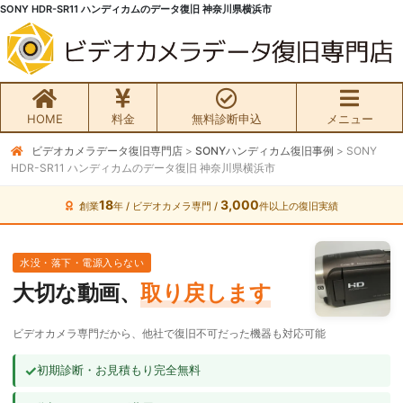
SONY HDR-SR11 ハンディカムのデータ復旧 神奈川県横浜市
HOME
料金
無料診断申込
メニュー
ビデオカメラデータ復旧専門店
>
SONYハンディカム復旧事例
>
SONY
無料初期診断お申込み
HDR-SR11 ハンディカムのデータ復旧 神奈川県横浜市
ビデオカメラ データ復旧HOME
18
3,000
創業
年 / ビデオカメラ専門 /
件以上の復旧実績
料金・メニュー
水没・落下・電源入らない
大切な動画、
取り戻します
サービスの流れ
ビデオカメラ専門だから、他社で復旧不可だった機器も対応可能
お客様の声
✓
初期診断・お見積もり完全無料
ビデオカメラ復旧成功事例