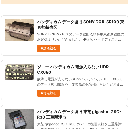
ハンディカム データ復旧 SONY DCR-SR100 東
京都新宿区
SONY DCR-SR100 のデータ復旧依頼を東京都新宿区の
お客様よりいただきました。 ●状況 ハードディスクを
誤って初期化してしまった。 データが入った状態だっ
続きを読む
たので、非常に困っている。 この状況からデータを復
旧でき......
ソニー ハンディカム 電源入らない HDR-
CX680
故障し電源が入らないSONYハンディカムHDR-CX680
のデータ復旧依頼を、愛知県のお客様からいただきまし
た。 2017年発売の、内蔵メモリ（64GB）に記録する
続きを読む
タイプのビデオカメラです。 いつの間にかビデオカメ
ラの電......
ハンディカム データ復旧 東芝 gigashot GSC-
R30 三重県津市
東芝 gigashot GSC-R30 のデータ復旧依頼を三重県津