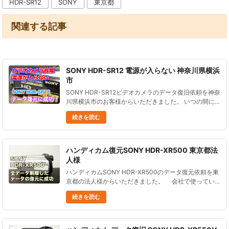
HDR-SR12
SONY
東京都
関連する記事
SONY HDR-SR12 電源が入らない 神奈川県横浜
市
SONY HDR-SR12ビデオカメラのデータ復旧依頼を神奈
川県横浜市のお客様からいただきました。 いつの間に
かビデオカメラが故障し電源が入らなくなった状況で
続きを読む
す。 ビデオカメラ本体にバックアップしていないデー
タが入ってい......
ハンディカム復元SONY HDR-XR500 東京都法
人様
ハンディカムSONY HDR-XR500のデータ復元依頼を東
京都の法人様からいただきました。 会社で使ってい
るビデオカメラです。 外部講師を呼んで社内研修を
続きを読む
し、その様子をハンディカムで撮影した......