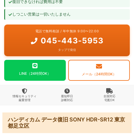
✓
復旧できなければ費用は不要
よくあるご質問
✓
しつこい営業は一切いたしません
お問い合わせ
電話で無料相談 / 年中無休 9:00〜22:00
045-443-5953
タップで発信
LINE（24時間OK）
メール（24時間OK）
情報セキュリティ
最短即日
全国対応
厳重管理
診断対応
宅配OK
ハンディカム データ復旧 SONY HDR-SR12 東京
都足立区