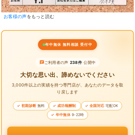
お客様の声
をもっと読む
年中無休 無料相談 受付中
ご利用者の声
238件
公開中
大切な思い出、諦めないでください
3,000件以上の実績を持つ専門店が、
あなたのデータを取
り戻します
初期診断
無料
成功報酬制
全国対応
宅配OK
年中無休
9-22時