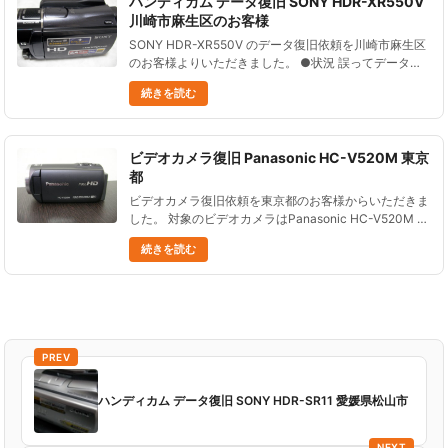
ハンディカム データ復旧 SONY HDR-XR550V
川崎市麻生区のお客様
SONY HDR-XR550V のデータ復旧依頼を川崎市麻生区
のお客様よりいただきました。 ●状況 誤ってデータを
削除した。 業務上必要なデータなので、非常に困って
続きを読む
いる。 ●データ復元処理の結果 必要なデータ、総再生
時間......
ビデオカメラ復旧 Panasonic HC-V520M 東京
都
ビデオカメラ復旧依頼を東京都のお客様からいただきま
した。 対象のビデオカメラはPanasonic HC-V520M で
す。 Panasonic HC-V520Mは２０１３年発売のビデ
続きを読む
オカメラ。......
PREV
ハンディカム データ復旧 SONY HDR-SR11 愛媛県松山市
NEXT