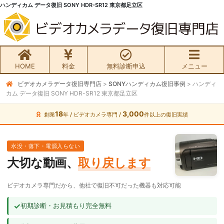
ハンディカム データ復旧 SONY HDR-SR12 東京都足立区
HOME
料金
無料診断申込
メニュー
ビデオカメラデータ復旧専門店
>
SONYハンディカム復旧事例
>
ハンディ
無料初期診断お申込み
カム データ復旧 SONY HDR-SR12 東京都足立区
ビデオカメラ データ復旧HOME
18
3,000
創業
年 / ビデオカメラ専門 /
件以上の復旧実績
料金・メニュー
水没・落下・電源入らない
大切な動画、
取り戻します
サービスの流れ
ビデオカメラ専門だから、他社で復旧不可だった機器も対応可能
お客様の声
✓
初期診断・お見積もり完全無料
ビデオカメラ復旧成功事例