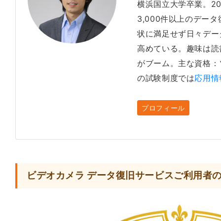
横浜国立大学卒業。2
3,000件以上のデー
状に満足せず日々デー
高めている。趣味は読
がブーム。主な資格：
の試験制度では
応用情
プロフィール
ビデオカメラ データ復旧サービスご利用者