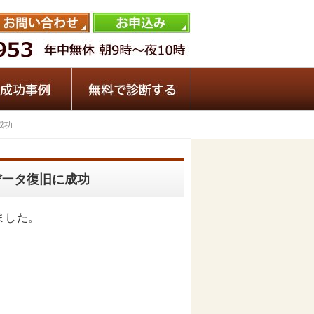
成功
 データ復旧に成功
ました。