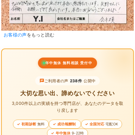
お客様の声
をもっと読む
年中無休 無料相談 受付中
ご利用者の声
238件
公開中
大切な思い出、諦めないでください
3,000件以上の実績を持つ専門店が、
あなたのデータを取
り戻します
初期診断
無料
成功報酬制
全国対応
宅配OK
年中無休
9-22時