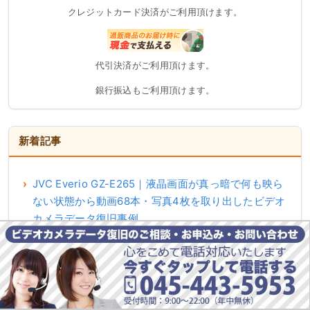
クレジットカード決済がご利用頂けます。
代引決済がご利用頂けます。
銀行振込もご利用頂けます。
新着記事
JVC Everio GZ-E265｜液晶画面が真っ暗で何も映ら
ない状態から動画68本・写真4枚を取り出したビデオ
カメラデータ復旧事例
Panasonic HDC-VX2MSが撮影中に画面が乱れて電
源が入らない｜内蔵メモリから全データ復旧した事例
【ビデオカメラデータ復旧】