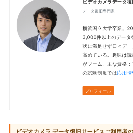
ビデオカメラデータ復
データ復旧専門家
横浜国立大学卒業。2
3,000件以上のデー
状に満足せず日々デー
高めている。趣味は読
がブーム。主な資格：
の試験制度では
応用情
プロフィール
ビデオカメラ データ復旧サービスご利用者