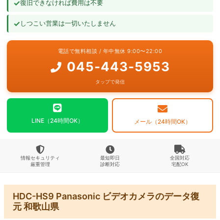
✓
復旧できなければ費用は不要
よくあるご質問
✓
しつこい営業は一切いたしません
お問い合わせ
電話で無料相談 / 年中無休 9:00〜22:00
045-443-5953
タップで発信
LINE（24時間OK）
メール（24時間OK）
情報セキュリティ
最短即日
全国対応
厳重管理
診断対応
宅配OK
HDC-HS9 Panasonic ビデオカメラのデータ復
元 和歌山県