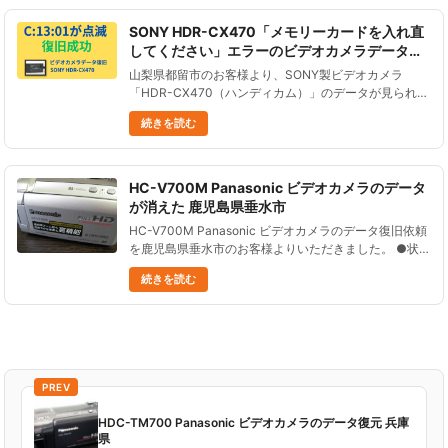
SONY HDR-CX470「メモリーカードを入れ直
してください」エラーのビデオカメラデータ復
旧事例｜C:13:01点滅（山梨県都留市）
山梨県都留市のお客様より、SONY製ビデオカメラ
「HDR-CX470（ハンディカム）」のデータが見られな
くなったとご依頼をいただきました。「メモリーカード
続きを読む
を入れ直してください」「メモリーカードの裏表を確認
してください」と......
HC-V700M Panasonic ビデオカメラのデータ
が消えた 鹿児島県垂水市
HC-V700M Panasonic ビデオカメラのデータ復旧依頼
を鹿児島県垂水市のお客様よりいただきました。 ●状況
操作を誤り、ビデオカメラのHDDとSDのデータを全消
続きを読む
去した。 ●データ復元処理の結果５１の動画ファイ
ル......
PREV
HDC-TM700 Panasonic ビデオカメラのデータ復元 兵庫
県