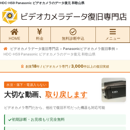
HDC-HS9 Panasonic ビデオカメラのデータ復元 和歌山県
HOME
料金
無料診断申込
メニュー
ビデオカメラデータ復旧専門店
>
Panasonicビデオカメラ復旧事例
>
無料初期診断お申込み
HDC-HS9 Panasonic ビデオカメラのデータ復元 和歌山県
ビデオカメラ データ復旧HOME
18
3,000
創業
年 / ビデオカメラ専門 /
件以上の復旧実績
料金・メニュー
水没・落下・電源入らない
大切な動画、
取り戻します
サービスの流れ
ビデオカメラ専門だから、他社で復旧不可だった機器も対応可能
お客様の声
✓
初期診断・お見積もり完全無料
ビデオカメラ復旧成功事例