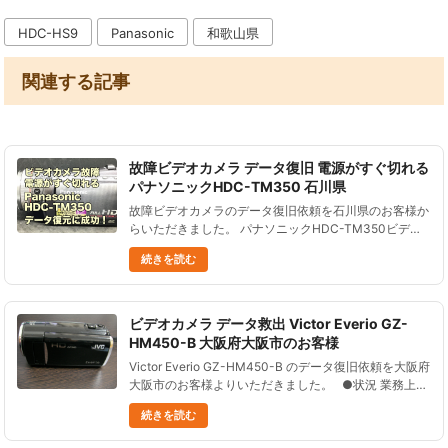
HDC-HS9
Panasonic
和歌山県
関連する記事
故障ビデオカメラ データ復旧 電源がすぐ切れる
パナソニックHDC-TM350 石川県
故障ビデオカメラのデータ復旧依頼を石川県のお客様か
らいただきました。 パナソニックHDC-TM350ビデオ
カメラが故障し電源を入れてもすぐに切れてしまう状態
続きを読む
でした。 Panasonic HDC-TM350は2009年6月......
ビデオカメラ データ救出 Victor Everio GZ-
HM450-B 大阪府大阪市のお客様
Victor Everio GZ-HM450-B のデータ復旧依頼を大阪府
大阪市のお客様よりいただきました。 ●状況 業務上必
要な研修の動画を撮影したが、誤ってファイルを消去し
続きを読む
た。 ●データ復元処理の結果 ......