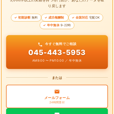
り戻します
初期診断
無料
成功報酬制
全国対応
宅配OK
年中無休
9-22時
今すぐ無料でご相談
045-443-5953
AM9:00 〜 PM10:00 ／ 年中無休
または
メールフォーム
24時間受付