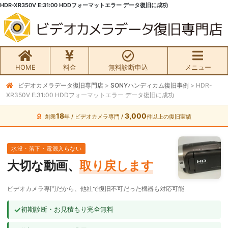
HDR-XR350V E:31:00 HDDフォーマットエラー データ復旧に成功
HOME
料金
無料診断申込
メニュー
ビデオカメラデータ復旧専門店
>
SONYハンディカム復旧事例
>
HDR-
無料初期診断お申込み
XR350V E:31:00 HDDフォーマットエラー データ復旧に成功
ビデオカメラ データ復旧HOME
18
3,000
創業
年 / ビデオカメラ専門 /
件以上の復旧実績
料金・メニュー
水没・落下・電源入らない
大切な動画、
取り戻します
サービスの流れ
ビデオカメラ専門だから、他社で復旧不可だった機器も対応可能
お客様の声
✓
初期診断・お見積もり完全無料
ビデオカメラ復旧成功事例