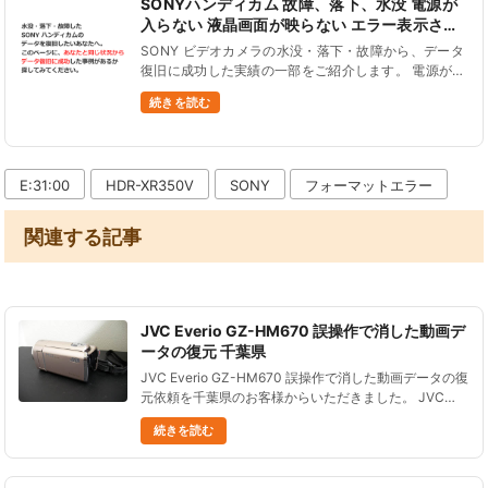
SONYハンディカム 故障、落下、水没 電源が
入らない 液晶画面が映らない エラー表示され
る データ復旧
SONY ビデオカメラの水没・落下・故障から、データ
復旧に成功した実績の一部をご紹介します。 電源が入
らない、液晶画面が真っ暗、液晶パネルがタッチ操作
続きを読む
できない、画面が緑色の砂嵐表示、C:13:01エラーコ
ードが点滅等、S......
E:31:00
HDR-XR350V
SONY
フォーマットエラー
関連する記事
JVC Everio GZ-HM670 誤操作で消した動画デ
ータの復元 千葉県
JVC Everio GZ-HM670 誤操作で消した動画データの復
元依頼を千葉県のお客様からいただきました。 JVC
Everio GZ-HM670のデータ整理中に、誤って必要なデ
続きを読む
ータを削除した。 さらにその後テストで......