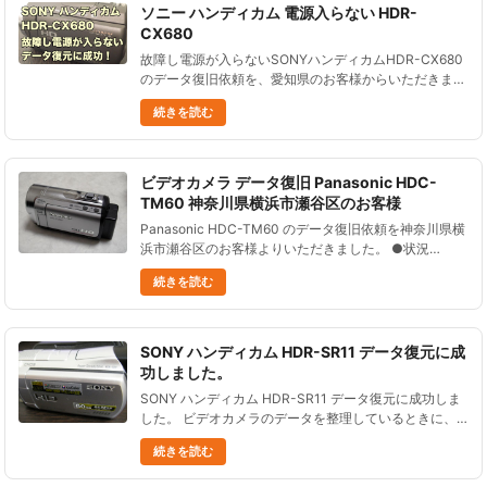
ソニー ハンディカム 電源入らない HDR-
CX680
故障し電源が入らないSONYハンディカムHDR-CX680
のデータ復旧依頼を、愛知県のお客様からいただきまし
た。 2017年発売の、内蔵メモリ（64GB）に記録する
続きを読む
タイプのビデオカメラです。 いつの間にかビデオカメ
ラの電......
ビデオカメラ データ復旧 Panasonic HDC-
TM60 神奈川県横浜市瀬谷区のお客様
Panasonic HDC-TM60 のデータ復旧依頼を神奈川県横
浜市瀬谷区のお客様よりいただきました。 ●状況
Panasonic HDC-TM60で家族のデータ等撮影していた
続きを読む
のだが、誤ってデータを消去した。 ●データ......
SONY ハンディカム HDR-SR11 データ復元に成
功しました。
SONY ハンディカム HDR-SR11 データ復元に成功しま
した。 ビデオカメラのデータを整理しているときに、
操作を誤って、運動会のデータを消してしまった、とい
続きを読む
う状況です。 ビデオカメラをお預かりしてデ......