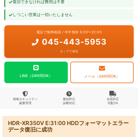
✓
復旧できなければ費用は不要
よくあるご質問
✓
しつこい営業は一切いたしません
お問い合わせ
電話で無料相談 / 年中無休 9:00〜22:00
045-443-5953
タップで発信
LINE（24時間OK）
メール（24時間OK）
情報セキュリティ
最短即日
全国対応
厳重管理
診断対応
宅配OK
HDR-XR350V E:31:00 HDDフォーマットエラー
データ復旧に成功