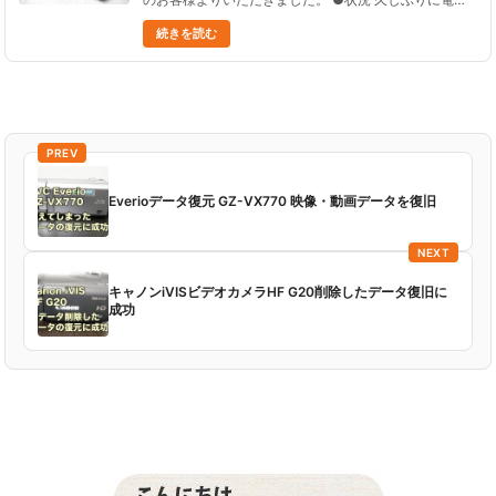
を入れたら １、２年前に撮影した動画、静止画のデー
続きを読む
タが全部消えていた。 さらにその後、写真７、動画２
ファイ......
PREV
Everioデータ復元 GZ-VX770 映像・動画データを復旧
NEXT
キャノンiVISビデオカメラHF G20削除したデータ復旧に
成功