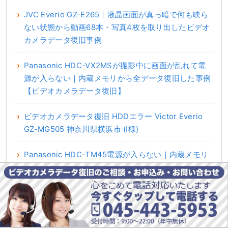
JVC Everio GZ-E265｜液晶画面が真っ暗で何も映ら
ない状態から動画68本・写真4枚を取り出したビデオ
カメラデータ復旧事例
Panasonic HDC-VX2MSが撮影中に画面が乱れて電
源が入らない｜内蔵メモリから全データ復旧した事例
【ビデオカメラデータ復旧】
ビデオカメラデータ復旧 HDDエラー Victor Everio
GZ-MG505 神奈川県横浜市 (I様)
Panasonic HDC-TM45電源が入らない｜内蔵メモリ
から動画28本・写真255枚を復旧した事例【ビデオカ
メラデータ復旧】
【SONY HDR-PJ800】一部のデータを選択して削
除…消えた動画のビデオカメラデータ復旧事例