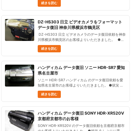
続きを読む
れたビデオカメラです。 内蔵......
DZ-HS303 日立 ビデオカメラをフォーマット
データ復旧 神奈川県横浜市鶴見区
DZ-HS303 日立 ビデオカメラのデータ復旧依頼を神奈
川県横浜市鶴見区のお客様よりいただきました。 ●状
況運動会を録画していたところ、フォーマットして下さ
続きを読む
いと表示されるようになった。さらに、指示に従いフォ
ーマッ......
ハンディカム データ復旧 ソニー HDR-SR7 愛知
県名古屋市
ソニー HDR-SR7 ハンディカム のデータ復旧依頼を愛
知県名古屋市のお客様よりいただきました。 ●状況 デ
ータをパソコンに移す作業をしている時に ハンディカ
続きを読む
ムのデータが消えてしまった。 その後新たな収録はし
ていない。......
ハンディカム データ復旧 SONY HDR-XR520V
京都府京都市のお客様
SONY HDR-XR520V のデータ復旧依頼を京都府京都市
のお客様よりいただきました。 ●状況 久しぶりに電源