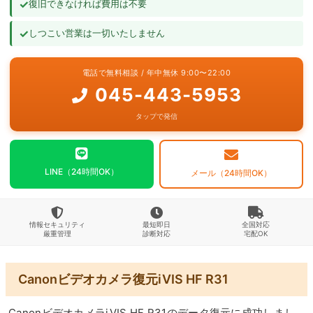
✓
復旧できなければ費用は不要
よくあるご質問
✓
しつこい営業は一切いたしません
お問い合わせ
電話で無料相談 / 年中無休 9:00〜22:00
045-443-5953
タップで発信
LINE（24時間OK）
メール（24時間OK）
情報セキュリティ
最短即日
全国対応
厳重管理
診断対応
宅配OK
Canonビデオカメラ復元iVIS HF R31
CanonビデオカメラiVIS HF R31のデータ復元に成功しまし