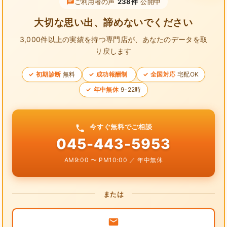
ご利用者の声
238件
公開中
大切な思い出、諦めないでください
3,000件以上の実績を持つ専門店が、
あなたのデータを取
り戻します
初期診断
無料
成功報酬制
全国対応
宅配OK
年中無休
9-22時
今すぐ無料でご相談
045-443-5953
AM9:00 〜 PM10:00 ／ 年中無休
または