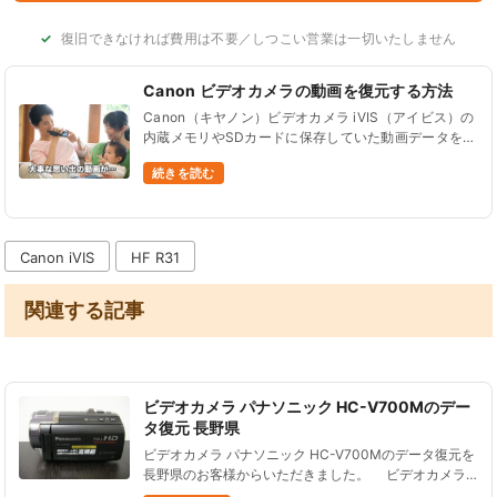
復旧できなければ費用は不要／しつこい営業は一切いたしません
Canon ビデオカメラの動画を復元する方法
Canon（キヤノン）ビデオカメラ iVIS（アイビス）の
内蔵メモリやSDカードに保存していた動画データを間
違って削除したり、初期化（フォーマット）してデー
続きを読む
タが全て消えてしまった…。こんなご相談をよくいた
だきます。 こん......
Canon iVIS
HF R31
関連する記事
ビデオカメラ パナソニック HC-V700Mのデー
タ復元 長野県
ビデオカメラ パナソニック HC-V700Mのデータ復元を
長野県のお客様からいただきました。 ビデオカメラ
パナソニック HC-V700Mは、２０１２年２月に発売さ