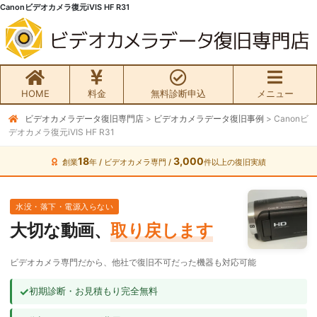
Canonビデオカメラ復元iVIS HF R31
HOME
料金
無料診断申込
メニュー
ビデオカメラデータ復旧専門店
>
ビデオカメラデータ復旧事例
>
Canonビ
無料初期診断お申込み
デオカメラ復元iVIS HF R31
ビデオカメラ データ復旧HOME
18
3,000
創業
年 / ビデオカメラ専門 /
件以上の復旧実績
料金・メニュー
水没・落下・電源入らない
大切な動画、
取り戻します
サービスの流れ
ビデオカメラ専門だから、他社で復旧不可だった機器も対応可能
お客様の声
✓
初期診断・お見積もり完全無料
ビデオカメラ復旧成功事例