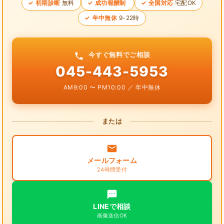
初期診断
無料
成功報酬制
全国対応
宅配OK
年中無休
9-22時
今すぐ無料でご相談
045-443-5953
AM9:00 〜 PM10:00 ／ 年中無休
または
メールフォーム
24時間受付
LINEで相談
画像送信OK