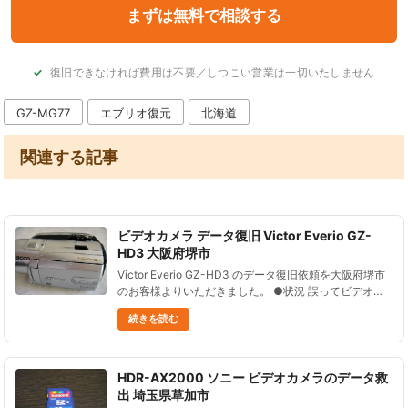
復旧できなければ費用は不要／しつこい営業は一切いたしません
GZ-MG77
エブリオ復元
北海道
関連する記事
ビデオカメラ データ復旧 Victor Everio GZ-
HD3 大阪府堺市
Victor Everio GZ-HD3 のデータ復旧依頼を大阪府堺市
のお客様よりいただきました。 ●状況 誤ってビデオカ
メラの全データを削除してしまった。 大切な動画なの
続きを読む
でなんとかして復元したい！ ●データ復元処理の結......
HDR-AX2000 ソニー ビデオカメラのデータ救
出 埼玉県草加市