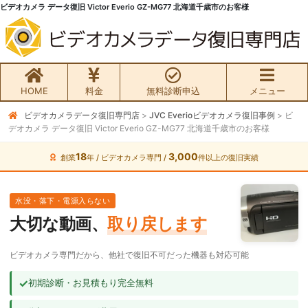
ビデオカメラ データ復旧 Victor Everio GZ-MG77 北海道千歳市のお客様
HOME
料金
無料診断申込
メニュー
ビデオカメラデータ復旧専門店
>
JVC Everioビデオカメラ復旧事例
>
ビ
無料初期診断お申込み
デオカメラ データ復旧 Victor Everio GZ-MG77 北海道千歳市のお客様
ビデオカメラ データ復旧HOME
18
3,000
創業
年 / ビデオカメラ専門 /
件以上の復旧実績
料金・メニュー
水没・落下・電源入らない
大切な動画、
取り戻します
サービスの流れ
ビデオカメラ専門だから、他社で復旧不可だった機器も対応可能
お客様の声
✓
初期診断・お見積もり完全無料
ビデオカメラ復旧成功事例