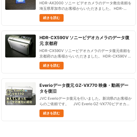
HDR-AX2000 ソニー ビデオカメラのデータ救出依頼を
埼玉県草加市のお客様からいただきました。 HDR-
AX2000 ソニー ビデオカメラにて動画を撮影。 付属ソ
続きを読む
フト(Content Management Util......
HDR-CX590V ソニービデオカメラのデータ復
元 京都府
HDR-CX590V ソニービデオカメラのデータ復元依頼を
京都府のお客様からいただきました。 HDR-CX590V ソ
ニービデオカメラの操作ミスで、データを全て削除し
続きを読む
た。 その後静止画を５枚撮影している、という状況で
す。......
Everioデータ復元 GZ-VX770 映像・動画デー
タを復旧
JVC Everioデータ復元を行いました。新潟県のお客様か
らのご依頼です。 JVC Everio GZ-VX770ビデオカメ
ラは、2012年2月に発売されました。 Wi-Fi機能が便利
続きを読む
ですね......