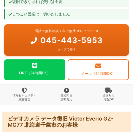
✓
復旧できなければ費用は不要
よくあるご質問
✓
しつこい営業は一切いたしません
お問い合わせ
電話で無料相談 / 年中無休 9:00〜22:00
045-443-5953
タップで発信
LINE（24時間OK）
メール（24時間OK）
情報セキュリティ
最短即日
全国対応
厳重管理
診断対応
宅配OK
ビデオカメラ データ復旧 Victor Everio GZ-
MG77 北海道千歳市のお客様