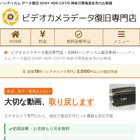
ハンディカム データ復旧 SONY HDR-CX170 神奈川県海老名市のお客様
HOME
料金
無料診断申込
メニュー
ビデオカメラデータ復旧専門店
>
SONYハンディカム復旧事例
>
ハンディ
無料初期診断お申込み
カム データ復旧 SONY HDR-CX170 神奈川県海老名市のお客様
ビデオカメラ データ復旧HOME
18
3,000
創業
年 / ビデオカメラ専門 /
件以上の復旧実績
料金・メニュー
水没・落下・電源入らない
大切な動画、
取り戻します
サービスの流れ
ビデオカメラ専門だから、他社で復旧不可だった機器も対応可能
お客様の声
✓
初期診断・お見積もり完全無料
ビデオカメラ復旧成功事例