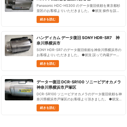
Panasonic HDC-HS300 のデータ復旧依頼を東京都杉
並区のお客様よりいただきました。 ●状況 操作を誤っ
てデータを消してしまった。削除処理中に急いで電源を
続きを読む
切ったが、かなりのデータが消えてしまった。その後撮
影......
ハンディカム データ復旧 SONY HDR-SR7 神
奈川県横浜市
SONY HDR-SR7 のデータ復旧依頼を神奈川県横浜市の
お客様よりいただきました。 ●状況 誤って内蔵データ
を全削除してしまった。 子どもがやってしまったので
続きを読む
詳しいことはわからない。 とても大切なデータなの
で、ぜひ復......
データー復旧 DCR-SR100 ソニービデオカメラ
神奈川県横浜市戸塚区
DCR-SR100 ソニービデオカメラのデータ復旧依頼を神
奈川県横浜市戸塚区のお客様より頂きました。 ●状況
誤ってフォーマットした。 ●データ復元処理の結果 ７
続きを読む
９の静止画ファイル、 ２９５の動画ファイル、総再生
時間およ......