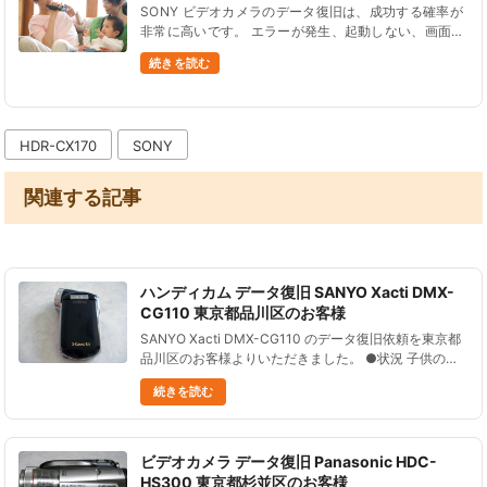
SONY ビデオカメラのデータ復旧は、成功する確率が
非常に高いです。 エラーが発生、起動しない、画面が
壊れた、データ削除したなど、ほとんどの状況からデ
続きを読む
ータを復旧できます。 データ復旧に対応している型
番をご紹......
HDR-CX170
SONY
関連する記事
ハンディカム データ復旧 SANYO Xacti DMX-
CG110 東京都品川区のお客様
SANYO Xacti DMX-CG110 のデータ復旧依頼を東京都
品川区のお客様よりいただきました。 ●状況 子供の成
長記録等、大切なデータが入っていたのだが、誤ってデ
続きを読む
ータを消してしまい、さらにその後１０分ほど撮影を
し......
ビデオカメラ データ復旧 Panasonic HDC-
HS300 東京都杉並区のお客様