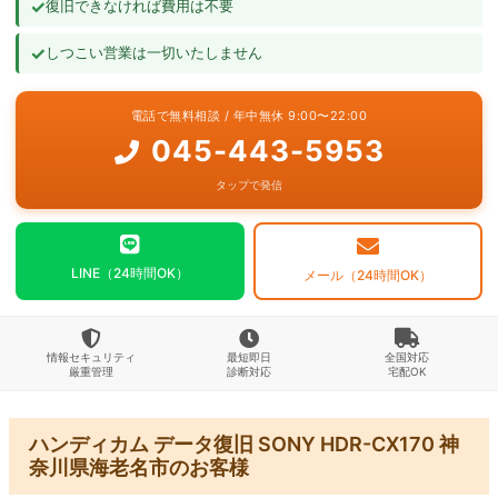
✓
復旧できなければ費用は不要
よくあるご質問
✓
しつこい営業は一切いたしません
お問い合わせ
電話で無料相談 / 年中無休 9:00〜22:00
045-443-5953
タップで発信
LINE（24時間OK）
メール（24時間OK）
情報セキュリティ
最短即日
全国対応
厳重管理
診断対応
宅配OK
ハンディカム データ復旧 SONY HDR-CX170 神
奈川県海老名市のお客様