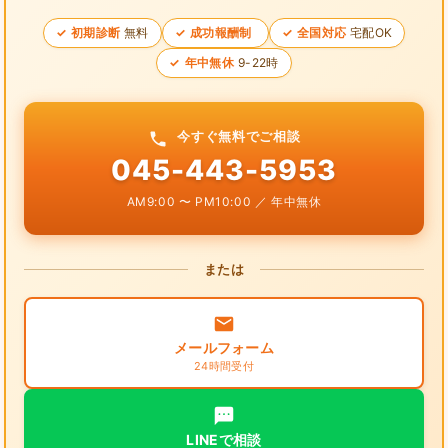
初期診断
無料
成功報酬制
全国対応
宅配OK
年中無休
9-22時
今すぐ無料でご相談
045-443-5953
AM9:00 〜 PM10:00 ／ 年中無休
または
メールフォーム
24時間受付
LINEで相談