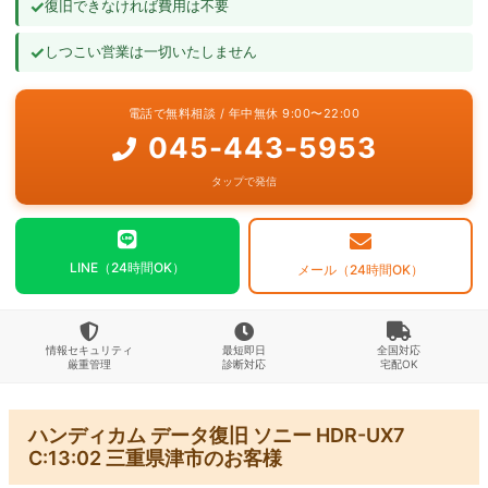
✓
復旧できなければ費用は不要
よくあるご質問
✓
しつこい営業は一切いたしません
お問い合わせ
電話で無料相談 / 年中無休 9:00〜22:00
045-443-5953
タップで発信
LINE（24時間OK）
メール（24時間OK）
情報セキュリティ
最短即日
全国対応
厳重管理
診断対応
宅配OK
ハンディカム データ復旧 ソニー HDR-UX7
C:13:02 三重県津市のお客様