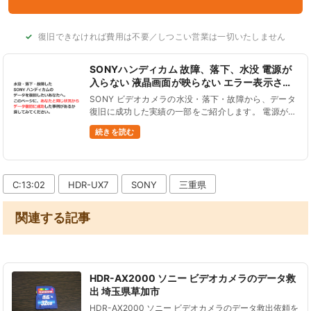
復旧できなければ費用は不要／しつこい営業は一切いたしません
SONYハンディカム 故障、落下、水没 電源が
入らない 液晶画面が映らない エラー表示され
る データ復旧
SONY ビデオカメラの水没・落下・故障から、データ
復旧に成功した実績の一部をご紹介します。 電源が入
らない、液晶画面が真っ暗、液晶パネルがタッチ操作
続きを読む
できない、画面が緑色の砂嵐表示、C:13:01エラーコ
ードが点滅等、S......
C:13:02
HDR-UX7
SONY
三重県
関連する記事
HDR-AX2000 ソニー ビデオカメラのデータ救
出 埼玉県草加市
HDR-AX2000 ソニー ビデオカメラのデータ救出依頼を