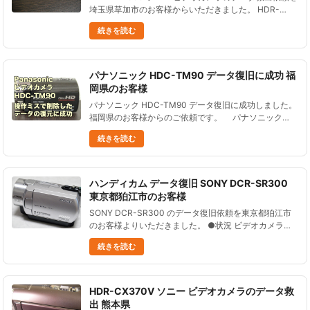
埼玉県草加市のお客様からいただきました。 HDR-
AX2000 ソニー ビデオカメラにて動画を撮影。 付属ソ
続きを読む
フト(Content Management Util......
パナソニック HDC-TM90 データ復旧に成功 福
岡県のお客様
パナソニック HDC-TM90 データ復旧に成功しました。
福岡県のお客様からのご依頼です。 パナソニック
HDC-TM90ビデオカメラは、６４GBの内蔵メモリーを
続きを読む
搭載した機種です。 軽くて操作......
ハンディカム データ復旧 SONY DCR-SR300
東京都狛江市のお客様
SONY DCR-SR300 のデータ復旧依頼を東京都狛江市
のお客様よりいただきました。 ●状況 ビデオカメラの
操作を誤ってデータを消去してしまった。 その後は使
続きを読む
用していない。 ●データ復元処理の結果 ２２の写真フ
ァイル......
HDR-CX370V ソニー ビデオカメラのデータ救
出 熊本県