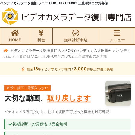
ハンディカム データ復旧 ソニー HDR-UX7 C:13:02 三重県津市のお客様
HOME
料金
無料診断申込
メニュー
ビデオカメラデータ復旧専門店
>
SONYハンディカム復旧事例
>
ハンディ
無料初期診断お申込み
カム データ復旧 ソニー HDR-UX7 C:13:02 三重県津市のお客様
ビデオカメラ データ復旧HOME
18
3,000
創業
年 / ビデオカメラ専門 /
件以上の復旧実績
料金・メニュー
水没・落下・電源入らない
大切な動画、
取り戻します
サービスの流れ
ビデオカメラ専門だから、他社で復旧不可だった機器も対応可能
お客様の声
✓
初期診断・お見積もり完全無料
ビデオカメラ復旧成功事例