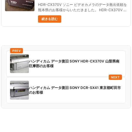
HDR-CX370V ソニー ビデオカメラのデータ救出依頼を
熊本県のお客様からいただきました。 HDR-CX370V ソ
ニー ビデオカメラを誤って初期化し、 データが全て消
続きを読む
えてしまった状況です。 HDR-CX370V ソ......
PREV
ハンディカム データ復旧 SONY HDR-CX370V 山梨県南
巨摩郡のお客様
NEXT
ハンディカム データ復旧 SONY DCR-SX41 東京都町田市
のお客様