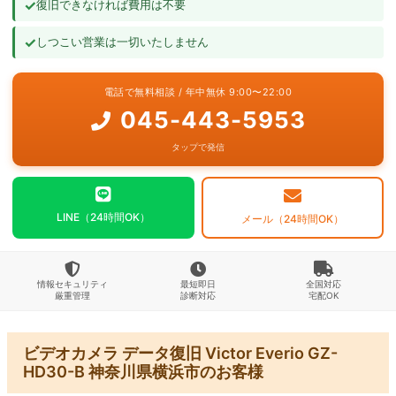
✓
復旧できなければ費用は不要
よくあるご質問
✓
しつこい営業は一切いたしません
お問い合わせ
電話で無料相談 / 年中無休 9:00〜22:00
045-443-5953
タップで発信
LINE（24時間OK）
メール（24時間OK）
情報セキュリティ
最短即日
全国対応
厳重管理
診断対応
宅配OK
ビデオカメラ データ復旧 Victor Everio GZ-
HD30-B 神奈川県横浜市のお客様