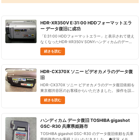
HDR-XR350V E:31:00 HDDフォーマットエラ
ー データ復旧に成功
「E:31:00 HDDフォーマットエラー」と表示されて使え
なくなったHDR-XR350V SONYハンディカムのデータ
復旧に成功しました。神奈川県相模原市のお客様からご
続きを読む
依頼いただきました。 ......
HDR-CX370X ソニー ビデオカメラのデータ復
旧
HDR-CX370X ソニー ビデオカメラのデータ復旧依頼を
東京都渋谷区のお客様からいただきました。 操作を誤
り内蔵メモリを全消去した、 という状況です。 HDR-
続きを読む
CX370X ソニー ビデオカメラをお預かりしてデータ
復......
ハンディカム データ復旧 TOSHIBA gigashot
GSC-R30 兵庫県姫路市
TOSHIBA gigashot GSC-R30 のデータ復旧依頼を兵庫
県姫路市のお客様よりいただきました。 ●状況 メモリ