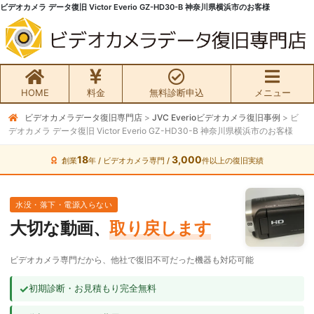
ビデオカメラ データ復旧 Victor Everio GZ-HD30-B 神奈川県横浜市のお客様
HOME
料金
無料診断申込
メニュー
ビデオカメラデータ復旧専門店
>
JVC Everioビデオカメラ復旧事例
>
ビ
無料初期診断お申込み
デオカメラ データ復旧 Victor Everio GZ-HD30-B 神奈川県横浜市のお客様
ビデオカメラ データ復旧HOME
18
3,000
創業
年 / ビデオカメラ専門 /
件以上の復旧実績
料金・メニュー
水没・落下・電源入らない
大切な動画、
取り戻します
サービスの流れ
ビデオカメラ専門だから、他社で復旧不可だった機器も対応可能
お客様の声
✓
初期診断・お見積もり完全無料
ビデオカメラ復旧成功事例