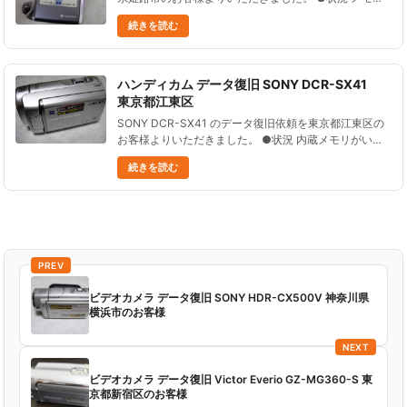
がいっぱいになったので、いらないものを消去するつも
続きを読む
りが、 誤って全部消してしまった。 少し撮影し......
ハンディカム データ復旧 SONY DCR-SX41
東京都江東区
SONY DCR-SX41 のデータ復旧依頼を東京都江東区の
お客様よりいただきました。 ●状況 内蔵メモリがいっ
ぱいになったので、メモリスティックに録画するよう設
続きを読む
定を切り替えた。 すると、初期化や削除処理はしてい
ないのに......
PREV
ビデオカメラ データ復旧 SONY HDR-CX500V 神奈川県
横浜市のお客様
NEXT
ビデオカメラ データ復旧 Victor Everio GZ-MG360-S 東
京都新宿区のお客様