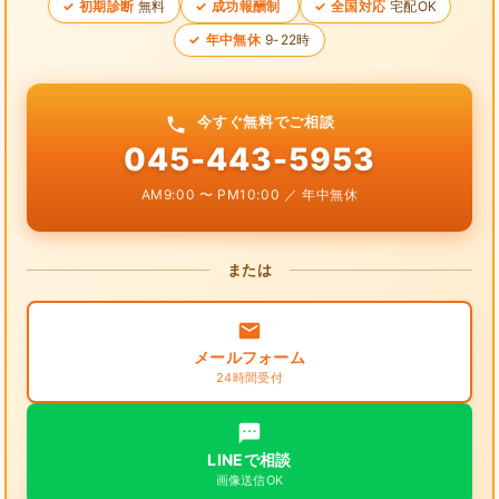
初期診断
無料
成功報酬制
全国対応
宅配OK
年中無休
9-22時
今すぐ無料でご相談
045-443-5953
AM9:00 〜 PM10:00 ／ 年中無休
または
メールフォーム
24時間受付
LINEで相談
画像送信OK