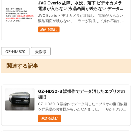
JVC Everio 故障、水没、落下 ビデオカメラ
電源が入らない 液晶画面が映らない データ復
旧
JVC Everio ビデオカメラが故障し、電源が入らない、
液晶画面が映らない、エラーが発生して操作不能にな
ることがあります。 そんな場合でも、ビデオカメラの
続きを読む
データを復旧することができます。 海やプールで水没
させ故障した......
GZ-HM570
愛媛県
関連する記事
GZ-HD30-B 誤操作でデータ消したエブリオの
復旧
GZ-HD30-B 誤操作でデータ消したエブリオの復旧依頼
を群馬県のお客様からいただきました。 GZ-HD30-B
エブリオを使って撮影していたが、 操作ミスでデータ
続きを読む
を消してしまった。 上書き......