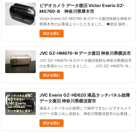
ビデオカメラ データ復旧 Victor Everio GZ-
MG760-B 神奈川県厚木市
Victor Everio GZ-MG760-B のデータ復旧依頼を神奈川
県厚木市のお客様よりいただきました。 ●状況 操作を
誤って、必要な動画を削除してしまった。 どうしても
続きを読む
必要なので、動画データを復旧して欲しい！ ●......
JVC GZ-HM670-N データ復旧 神奈川県横浜市
JVC GZ-HM670-N のデータ復旧依頼を神奈川県横浜市
のお客様からいただきました。 JVC GZ-HM670-N
ビデオカメラの操作中に、 誤操作でデータを消してし
続きを読む
まった。 その後は撮......
JVC Everio GZ-HD620 液晶タッチパネル故障
データ復旧 神奈川県横須賀市
液晶タッチパネルが故障して操作できないビデオカメラ
のデータ取り出し依頼を、神奈川県横須賀市のお客様か
らいただきました。 JVC Everio GZ-HD620は、2009
続きを読む
年12月に発売されたビデオカメラです。 120GB......