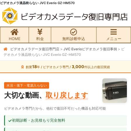
ビデオカメラ液晶映らない JVC Everio GZ-HM570
HOME
料金
無料診断申込
メニュー
ビデオカメラデータ復旧専門店
>
JVC Everioビデオカメラ復旧事例
>
ビ
無料初期診断お申込み
デオカメラ液晶映らない JVC Everio GZ-HM570
ビデオカメラ データ復旧HOME
18
3,000
創業
年 / ビデオカメラ専門 /
件以上の復旧実績
料金・メニュー
水没・落下・電源入らない
大切な動画、
取り戻します
サービスの流れ
ビデオカメラ専門だから、他社で復旧不可だった機器も対応可能
お客様の声
✓
初期診断・お見積もり完全無料
ビデオカメラ復旧成功事例