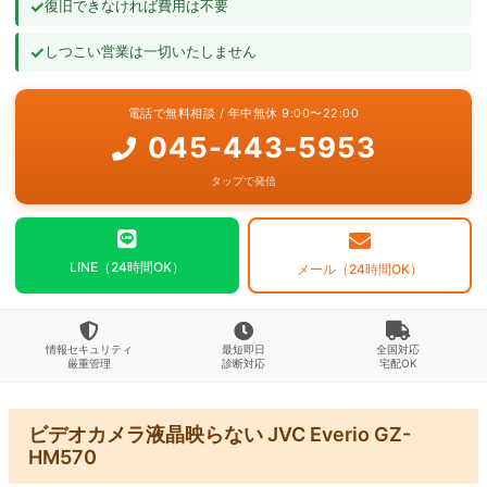
✓
復旧できなければ費用は不要
よくあるご質問
✓
しつこい営業は一切いたしません
お問い合わせ
電話で無料相談 / 年中無休 9:00〜22:00
045-443-5953
タップで発信
LINE（24時間OK）
メール（24時間OK）
情報セキュリティ
最短即日
全国対応
厳重管理
診断対応
宅配OK
ビデオカメラ液晶映らない JVC Everio GZ-
HM570