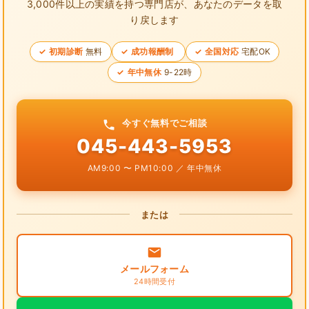
3,000件以上の実績を持つ専門店が、
あなたのデータを取
り戻します
初期診断
無料
成功報酬制
全国対応
宅配OK
年中無休
9-22時
今すぐ無料でご相談
045-443-5953
AM9:00 〜 PM10:00 ／ 年中無休
または
メールフォーム
24時間受付