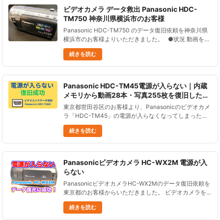
ビデオカメラ データ救出 Panasonic HDC-
TM750 神奈川県横浜市のお客様
Panasonic HDC-TM750 のデータ復旧依頼を神奈川県
横浜市のお客様よりいただきました。 ●状況 動画を誤
って消してしまった。 ●データ復元処理の結果 およそ
続きを読む
５時間１９分の動画を復旧することがで......
Panasonic HDC-TM45電源が入らない｜内蔵
メモリから動画28本・写真255枚を復旧した事
例【ビデオカメラデータ復旧】
東京都世田谷区のお客様より、Panasonicのビデオカメ
ラ「HDC-TM45」の電源が入らなくなってしまった、
というご相談をいただきました。お子さまの成長を記録
続きを読む
した動画や写真が取り出せず、たいへんお困りのご様子
でした。......
Panasonicビデオカメラ HC-WX2M 電源が入
らない
PanasonicビデオカメラHC-WX2Mのデータ復旧依頼を
東京都のお客様からいただきました。 ビデオカメラを
水没させて故障し、電源が入らなくなった状況です。
続きを読む
電源が入らないビデオカメラPanasonic HC-WX2......