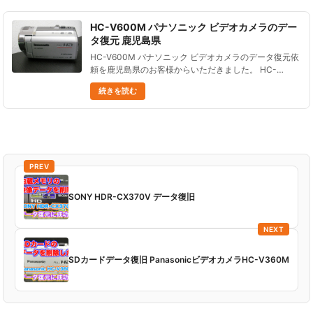
HC-V600M パナソニック ビデオカメラのデー
タ復元 鹿児島県
HC-V600M パナソニック ビデオカメラのデータ復元依
頼を鹿児島県のお客様からいただきました。 HC-
V600M パナソニック ビデオカメラのデータを操作ミス
続きを読む
で全て削除した。 その後は撮影せずにそのままの状態
を保持し......
PREV
SONY HDR-CX370V データ復旧
NEXT
SDカードデータ復旧 PanasonicビデオカメラHC-V360M