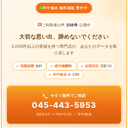
年中無休 無料相談 受付中
ご利用者の声
238件
公開中
大切な思い出、諦めないでください
3,000件以上の実績を持つ専門店が、
あなたのデータを取
り戻します
初期診断
無料
成功報酬制
全国対応
宅配OK
年中無休
9-22時
今すぐ無料でご相談
045-443-5953
AM9:00 〜 PM10:00 ／ 年中無休