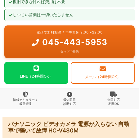
✓
復旧できなければ費用は不要
よくあるご質問
✓
しつこい営業は一切いたしません
お問い合わせ
電話で無料相談 / 年中無休 9:00〜22:00
045-443-5953
タップで発信
LINE（24時間OK）
メール（24時間OK）
情報セキュリティ
最短即日
全国対応
厳重管理
診断対応
宅配OK
パナソニック ビデオカメラ 電源が入らない 自動
車で轢いて故障 HC-V480M