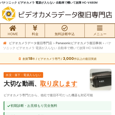
パナソニック ビデオカメラ 電源が入らない 自動車で轢いて故障 HC-V480M
HOME
料金
無料診断申込
メニュー
ビデオカメラデータ復旧専門店
>
Panasonicビデオカメラ復旧事例
>
パナ
無料初期診断お申込み
ソニック ビデオカメラ 電源が入らない 自動車で轢いて故障 HC-V480M
ビデオカメラ データ復旧HOME
18
3,000
創業
年 / ビデオカメラ専門 /
件以上の復旧実績
料金・メニュー
水没・落下・電源入らない
大切な動画、
取り戻します
サービスの流れ
ビデオカメラ専門だから、他社で復旧不可だった機器も対応可能
お客様の声
✓
初期診断・お見積もり完全無料
ビデオカメラ復旧成功事例