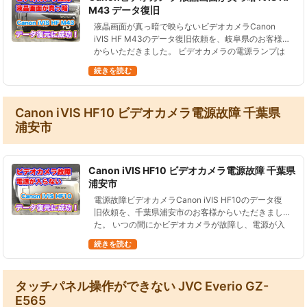
M43 データ復旧
液晶画面が真っ暗で映らないビデオカメラCanon
iVIS HF M43のデータ復旧依頼を、岐阜県のお客様
からいただきました。 ビデオカメラの電源ランプは
点くのに、液晶画面が真っ暗なままで何も表示され
続きを読む
ません。 そのため、…
Canon iVIS HF10 ビデオカメラ電源故障 千葉県
浦安市
Canon iVIS HF10 ビデオカメラ電源故障 千葉県
浦安市
電源故障ビデオカメラCanon iVIS HF10のデータ復
旧依頼を、千葉県浦安市のお客様からいただきまし
た。 いつの間にかビデオカメラが故障し、電源が入
らなくなっていました。 特に水没させたり落下させ
続きを読む
た記憶はありません…
タッチパネル操作ができない JVC Everio GZ-
E565