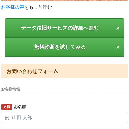
お客様の声
をもっと読む
»
データ復旧サービスの詳細へ進む
»
無料診断を試してみる
お問い合わせフォーム
お客様情報
お名前
必須