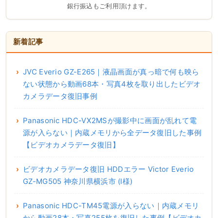
銀行振込もご利用頂けます。
新着記事
JVC Everio GZ-E265｜液晶画面が真っ暗で何も映ら
ない状態から動画68本・写真4枚を取り出したビデオ
カメラデータ復旧事例
Panasonic HDC-VX2MSが撮影中に画面が乱れて電
源が入らない｜内蔵メモリから全データ復旧した事例
【ビデオカメラデータ復旧】
ビデオカメラデータ復旧 HDDエラー Victor Everio
GZ-MG505 神奈川県横浜市 (I様)
Panasonic HDC-TM45電源が入らない｜内蔵メモリ
から動画28本・写真255枚を復旧した事例【ビデオカ