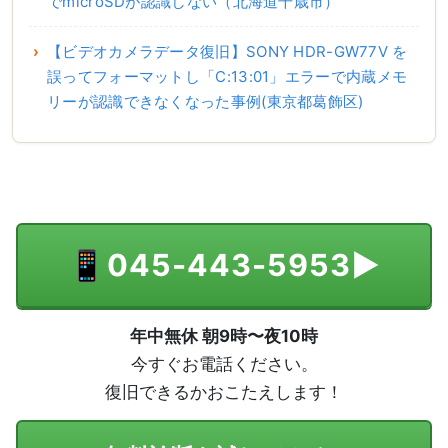
でmicroSDが認識しない（北海道千歳市）
【ビデオカメラデータ復旧】SONY HDR-GW77V を
誤ってフォーマットし「C:13:01」エラーで内蔵メモ
リーが認識できなくなった事例(東京都葛飾区)
📱
045-443-5953
▶
年中無休 朝9時〜夜10時
今すぐお電話ください。
復旧できるかおこたえします！