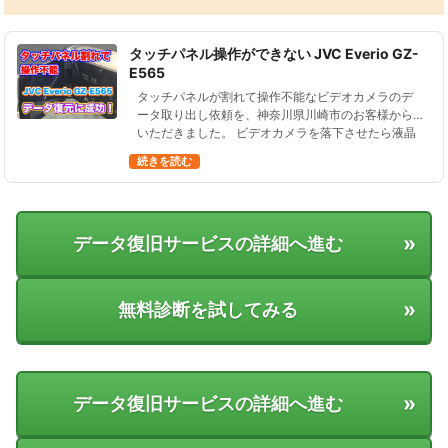
タッチパネル操作ができない JVC Everio GZ-
E565
タッチパネルが割れて操作不能なビデオカメラのデ
ータ取り出し依頼を、神奈川県川崎市のお客様から
いただきました。 ビデオカメラを落下させたら液晶
タッチパネルが割れてしまった。 画面をタッチして
続きを読む
も反応しないため操作できない。 …
»
データ復旧サービスの詳細へ進む
»
無料診断を試してみる
»
データ復旧サービスの詳細へ進む