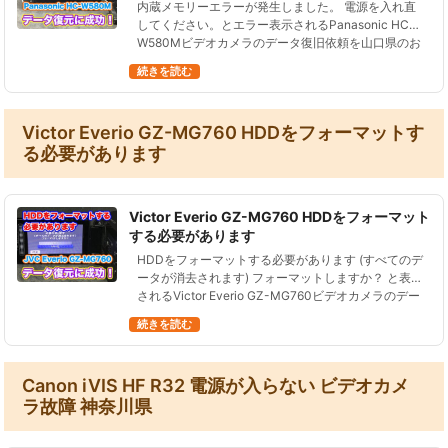
内蔵メモリーエラーが発生しました。 電源を入れ直
してください。とエラー表示されるPanasonic HC-
W580Mビデオカメラのデータ復旧依頼を山口県のお
客様からいただきました。 気がついた時には、ビデ
続きを読む
オカメラの画面に…
Victor Everio GZ-MG760 HDDをフォーマットす
る必要があります
Victor Everio GZ-MG760 HDDをフォーマット
する必要があります
HDDをフォーマットする必要があります (すべてのデ
ータが消去されます) フォーマットしますか？ と表示
されるVictor Everio GZ-MG760ビデオカメラのデー
タ復旧依頼を、埼玉県のお客様からいただきまし
続きを読む
た。…
Canon iVIS HF R32 電源が入らない ビデオカメ
ラ故障 神奈川県