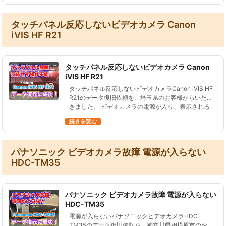
タッチパネル反応しないビデオカメラ Canon
iVIS HF R21
タッチパネル反応しないビデオカメラ Canon
iVIS HF R21
タッチパネル反応しないビデオカメラCanon iVIS HF
R21のデータ復旧依頼を、埼玉県のお客様からいただ
きました。 ビデオカメラの電源が入り、表示される
内容も正常なのに、タッチ操作できなくなりまし
続きを読む
た。 そのため、…
パナソニック ビデオカメラ故障 電源が入らない
HDC-TM35
パナソニック ビデオカメラ故障 電源が入らない
HDC-TM35
電源が入らないパナソニックビデオカメラHDC-
TM35のデータ復旧依頼を、神奈川県相模原市のお客