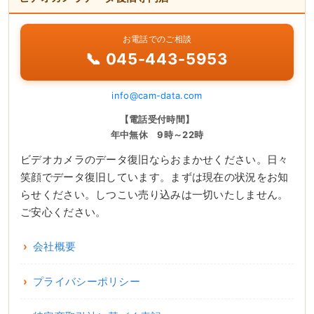
お電話でのご相談
📞 045-443-5953
info@cam-data.com
【電話受付時間】
年中無休 9時～22時
ビデオカメラのデータ復旧ならおまかせください。日々
笑顔でデータ復旧しています。まずは現在の状況をお知
らせください。しつこい売り込みは一切いたしません。
ご安心ください。
会社概要
プライバシーポリシー