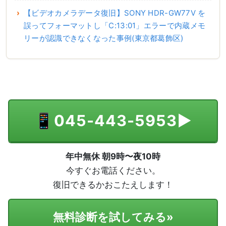
【ビデオカメラデータ復旧】SONY HDR-GW77V を
誤ってフォーマットし「C:13:01」エラーで内蔵メモ
リーが認識できなくなった事例(東京都葛飾区)
📱
045-443-5953
▶
年中無休 朝9時〜夜10時
今すぐお電話ください。
復旧できるかおこたえします！
無料診断を試してみる
»