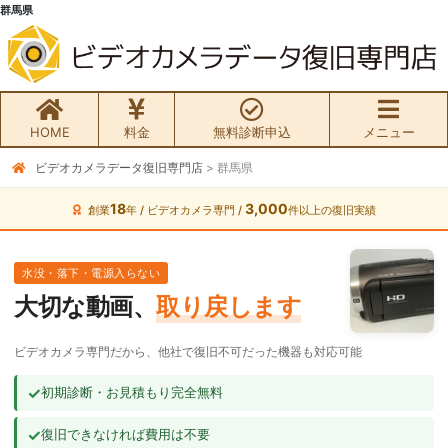
群馬県
HOME
料金
無料診断申込
メニュー
ビデオカメラデータ復旧専門店
>
群馬県
無料初期診断お申込み
18
3,000
創業
年 / ビデオカメラ専門 /
件以上の復旧実績
ビデオカメラ データ復旧HOME
水没・落下・電源入らない
料金・メニュー
大切な動画、
取り戻します
サービスの流れ
ビデオカメラ専門だから、他社で復旧不可だった機器も対応可能
お客様の声
✓
初期診断・お見積もり完全無料
✓
復旧できなければ費用は不要
ビデオカメラ復旧成功事例