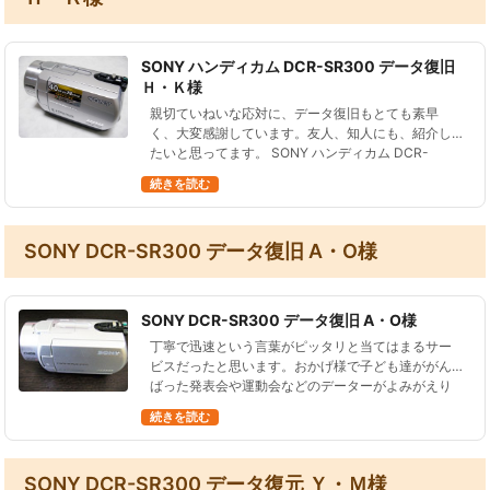
SONY ハンディカム DCR-SR300 データ復旧
Ｈ・Ｋ様
親切ていねいな応対に、データ復旧もとても素早
く、大変感謝しています。友人、知人にも、紹介し
たいと思ってます。 SONY ハンディカム DCR-
SR300 データ復旧 Ｈ・Ｋ様
続きを読む
SONY DCR-SR300 データ復旧 A・O様
SONY DCR-SR300 データ復旧 A・O様
丁寧で迅速という言葉がピッタリと当てはまるサー
ビスだったと思います。おかげ様で子ども達ががん
ばった発表会や運動会などのデーターがよみがえり
とても感謝しております。また何か困ったことが発
続きを読む
生したら、是非利用したいです。 SO…
SONY DCR-SR300 データ復元 Ｙ・Ｍ様