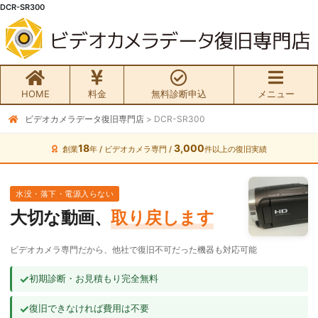
DCR-SR300
HOME
料金
無料診断申込
メニュー
ビデオカメラデータ復旧専門店
>
DCR-SR300
無料初期診断お申込み
18
3,000
創業
年 / ビデオカメラ専門 /
件以上の復旧実績
ビデオカメラ データ復旧HOME
水没・落下・電源入らない
料金・メニュー
大切な動画、
取り戻します
サービスの流れ
ビデオカメラ専門だから、他社で復旧不可だった機器も対応可能
お客様の声
✓
初期診断・お見積もり完全無料
✓
復旧できなければ費用は不要
ビデオカメラ復旧成功事例