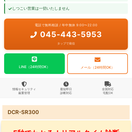
✓
しつこい営業は一切いたしません
よくあるご質問
電話で無料相談 / 年中無休 9:00〜22:00
お問い合わせ
045-443-5953
タップで発信
LINE（24時間OK）
メール（24時間OK）
情報セキュリティ
最短即日
全国対応
厳重管理
診断対応
宅配OK
DCR-SR300